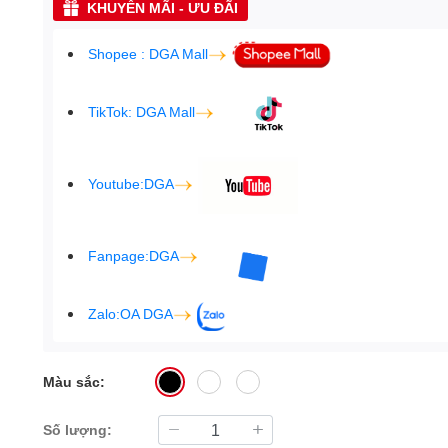
KHUYẾN MÃI - ƯU ĐÃI
Shopee : DGA Mall
TikTok: DGA Mall
Youtube:DGA
Fanpage:DGA
Zalo:OA DGA
Màu sắc:
Số lượng: