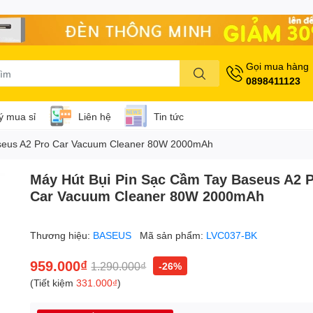
Gọi mua hàng
0898411123
lý mua sỉ
Liên hệ
Tin tức
aseus A2 Pro Car Vacuum Cleaner 80W 2000mAh
Máy Hút Bụi Pin Sạc Cầm Tay Baseus A2 
Car Vacuum Cleaner 80W 2000mAh
Thương hiệu:
BASEUS
Mã sản phẩm:
LVC037-BK
959.000₫
1.290.000₫
-26%
(Tiết kiệm
331.000₫
)