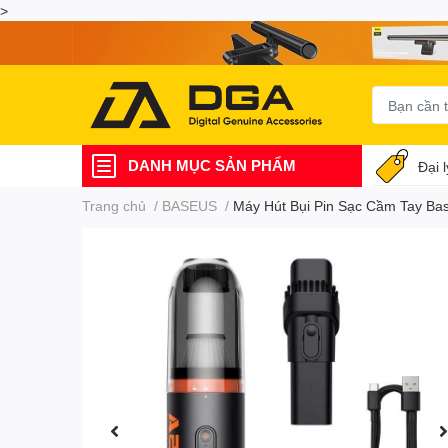
>
DANH MỤC SẢN PHẨM
Đại 
Trang chủ
/
BASEUS
/
Máy Hút Bụi Pin Sạc Cầm Tay B