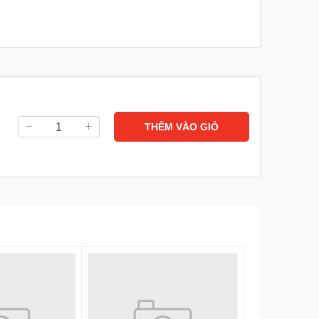
THÊM VÀO GIỎ
o Car Vacuum Cleaner