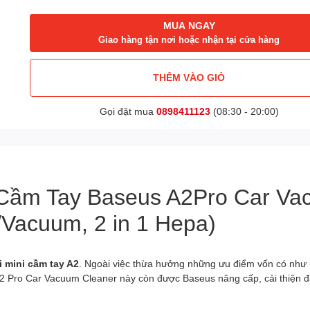
MUA NGAY
Giao hàng tận nơi hoặc nhận tại cửa hàng
THÊM VÀO GIỎ
Gọi đặt mua
0898411123
(08:30 - 20:00)
i Cầm Tay Baseus A2Pro Car V
Vacuum, 2 in 1 Hepa)
i mini cầm tay A2
. Ngoài việc thừa hưởng những ưu điểm vốn có như k
 Pro Car Vacuum Cleaner này còn được Baseus nâng cấp, cải thiện đá