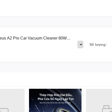
seus A2 Pro Car Vacuum Cleaner 80W
Số lượng:
 Pin Sạc Cầm Tay Baseus A2 Pr
low/Vacuum, 2 in 1 Hepa)
ai nước