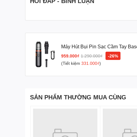
HỎI ĐÁP - BÌNH LUẬN
Máy Hút Bụi Pin Sạc Cầm Tay Ba
2000mAh
959.000₫
1.290.000₫
-26%
(Tiết kiệm
331.000₫
)
SẢN PHẨM THƯỜNG MUA CÙNG
Tính Năng Máy Hút Bụi
80W 2000mAh (6000pa B
Kích thước gọn nhẹ như ch