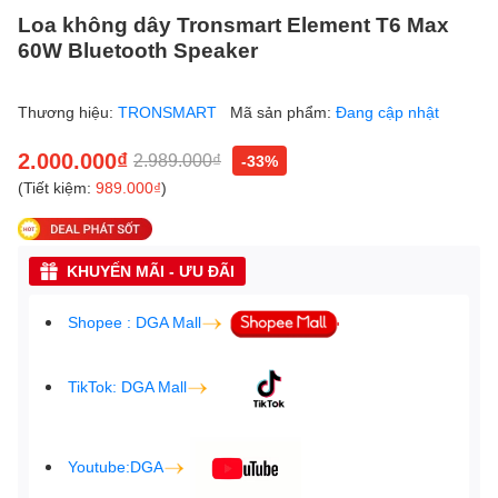
Loa không dây Tronsmart Element T6 Max
60W Bluetooth Speaker
Thương hiệu:
TRONSMART
Mã sản phẩm:
Đang cập nhật
2.000.000₫
2.989.000₫
-33%
(Tiết kiệm:
989.000₫
)
KHUYẾN MÃI - ƯU ĐÃI
Shopee : DGA Mall
TikTok: DGA Mall
Youtube:DGA