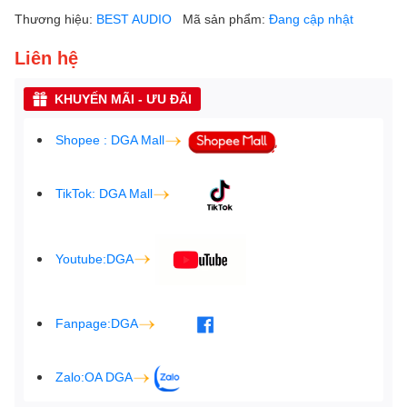
Thương hiệu:
BEST AUDIO
Mã sản phẩm:
Đang cập nhật
Liên hệ
KHUYẾN MÃI - ƯU ĐÃI
Shopee : DGA Mall
TikTok: DGA Mall
Youtube:DGA
Fanpage:DGA
Zalo:OA DGA