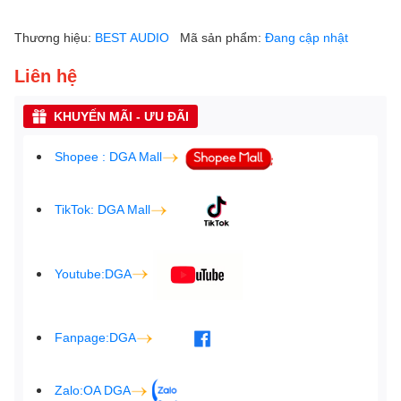
Thương hiệu:
BEST AUDIO
Mã sản phẩm:
Đang cập nhật
Liên hệ
KHUYẾN MÃI - ƯU ĐÃI
Shopee : DGA Mall
TikTok: DGA Mall
Youtube:DGA
Fanpage:DGA
Zalo:OA DGA