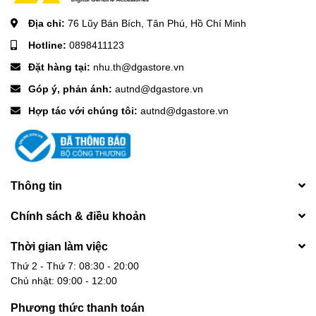
Địa chỉ:
76 Lũy Bán Bích, Tân Phú, Hồ Chí Minh
Loa: φ57
Hotline:
0898411123
Công suất: 8W
Đặt hàng tại:
nhu.th@dgastore.vn
Định dạng nhạc: MP3
Góp ý, phản ánh:
autnd@dgastore.vn
Dung lượng thẻ TF: 32G (tối đa)
Hợp tác với chúng tôi:
autnd@dgastore.vn
Thời gian nghe nhạc: khoảng 3h (âm lượng 80%)
Thời gian chờ (đã kết nối): khoảng 12h
Thông tin
Dung lượng pin: 1500mAh
Chính sách & điều khoản
Thời gian sạc: khoảng 3,5h
Thời gian làm việc
Cổng sạc: Type-C
Thứ 2 - Thứ 7: 08:30 - 20:00
Đầu vào sạc: 5V
⎓
1A
Chủ nhật: 09:00 - 12:00
Phương thức thanh toán
Kích thước: 137*100