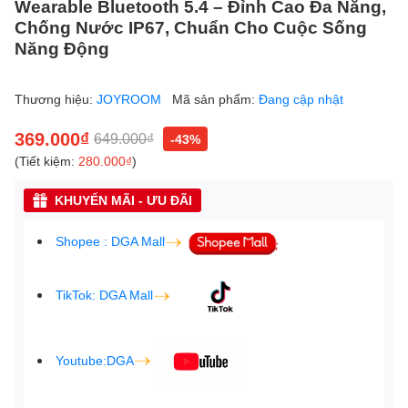
Wearable Bluetooth 5.4 – Đỉnh Cao Đa Năng,
Chống Nước IP67, Chuẩn Cho Cuộc Sống
Năng Động
Thương hiệu:
JOYROOM
Mã sản phẩm:
Đang cập nhật
369.000₫
649.000₫
-43%
(Tiết kiệm:
280.000₫
)
KHUYẾN MÃI - ƯU ĐÃI
Shopee : DGA Mall
TikTok: DGA Mall
Youtube:DGA