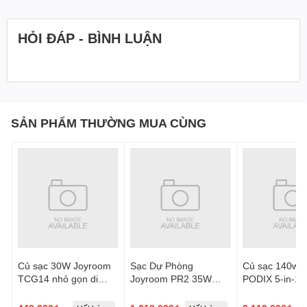
HỎI ĐÁP - BÌNH LUẬN
SẢN PHẨM THƯỜNG MUA CÙNG
1. TÍNH NĂNG SẢN PHẨM
Âm thanh nổi HiFi, hiệu ứng âm thanh rõ nét
Củ sạc 30W Joyroom
Sạc Dự Phòng
Củ sạc 140w 
BT 5.3, đường truyền nhanh & ổn định
TCG14 nhỏ gọn di
Joyroom PR2 35W
PODIX 5-in-1 
động 3 cổng sạc kèm
Mini dây rút C kèm cáp
Station
Tự do chuyển đổi giữa 4 chế độ ánh sáng với màu sắc tùy
cáp C to L
L chứng nhận CCC