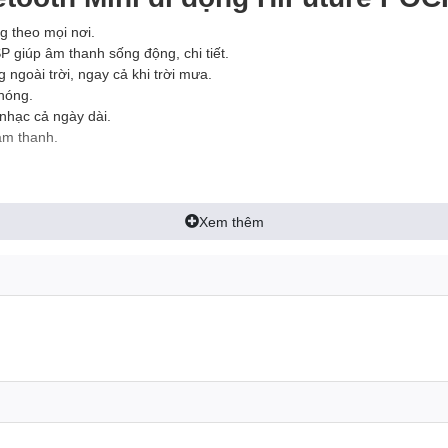
g theo mọi nơi.
giúp âm thanh sống động, chi tiết.
ngoài trời, ngay cả khi trời mưa.
hóng.
nhạc cả ngày dài.
âm thanh.
Xem thêm
ống động, chi tiết mọi lúc mọi nơi.
g các chuyến đi, dã ngoại.
ng ngoài trời.