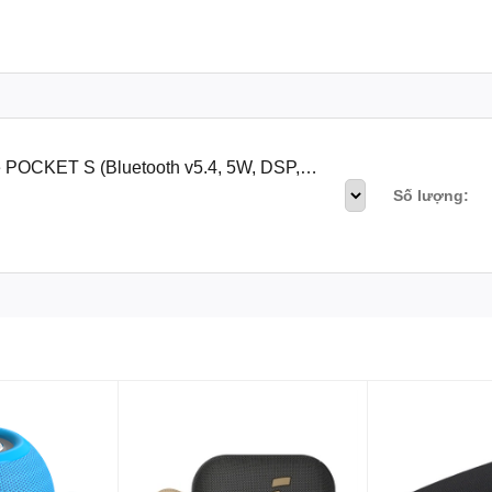
iều giờ.
oa nhỏ gọn, chất lượng cao.
n văn phòng, người đi du lịch.
cắm trại.
re POCKET S (Bluetooth v5.4, 5W, DSP,
Số lượng:
một lựa chọn hoàn hảo cho những ai đang tìm kiếm một chiếc loa nhỏ gọ
sản phẩm này sẽ đồng hành cùng bạn trong mọi hoạt động.