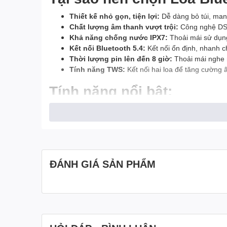
Thiết kế nhỏ gọn, tiện lợi:
Dễ dàng bỏ túi, man
Chất lượng âm thanh vượt trội:
Công nghệ DSP 
Khả năng chống nước IPX7:
Thoải mái sử dụng 
Kết nối Bluetooth 5.4:
Kết nối ổn định, nhanh c
Thời lượng pin lên đến 8 giờ:
Thoải mái nghe 
Tính năng TWS:
Kết nối hai loa để tăng cường 
Tính năng nổi bật:
Bluetooth:
5.4
Công suất:
5W
Chống nước:
IPX7
Thời lượng pin:
8 giờ
Kích thước:
[Chi tiết kích thước]
ĐÁNH GIÁ SẢN PHẨM
Trọng lượng:
[Chi tiết trọng lượng]
Lợi ích khi sử dụng:
Âm nhạc chất lượng cao:
Tận hưởng âm thanh s
Tiện lợi khi di chuyển:
Mang theo bên mình tron
Khả năng chống nước:
Không lo lắng khi sử dụ