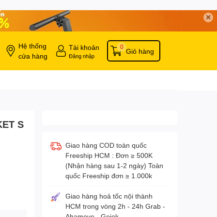
✕
Hệ thống
Tài khoản
0
Giỏ hàng
cửa hàng
Đăng nhập
KET S
Giao hàng COD toàn quốc
Freeship HCM : Đơn ≥ 500K
(Nhận hàng sau 1-2 ngày) Toàn
quốc Freeship đơn ≥ 1.000k
Giao hàng hoả tốc nội thành
HCM trong vòng 2h - 24h Grab -
Ahamove - Gojek