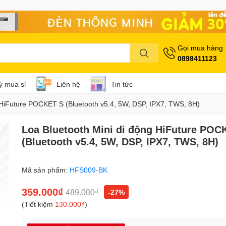
Gọi mua hàng
0898411123
lý mua sỉ
Liên hệ
Tin tức
 HiFuture POCKET S (Bluetooth v5.4, 5W, DSP, IPX7, TWS, 8H)
Loa Bluetooth Mini di động HiFuture POC
(Bluetooth v5.4, 5W, DSP, IPX7, TWS, 8H)
Mã sản phẩm:
HFS009-BK
359.000₫
489.000₫
-27%
(Tiết kiệm
130.000₫
)