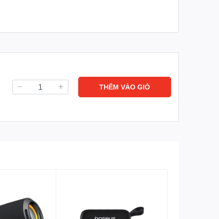
THÊM VÀO GIỎ
n, chất lượng âm thanh tốt và đa năng. Với thiết kế