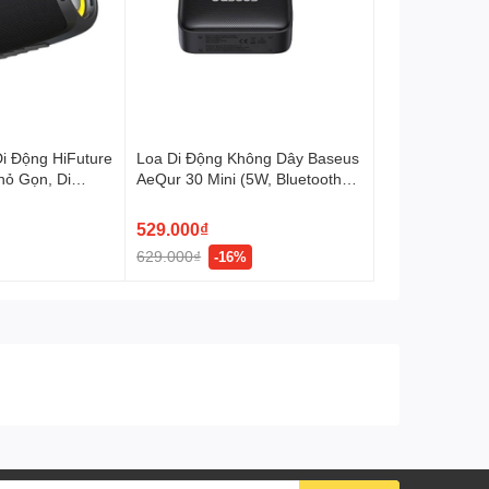
Di Động HiFuture
Loa Di Động Không Dây Baseus
hỏ Gọn, Di
AeQur 30 Mini (5W, Bluetooth
erproof, Super
v5.3, 12Hrs, IPX6, Bass
Enhancement)
529.000₫
629.000₫
-16%