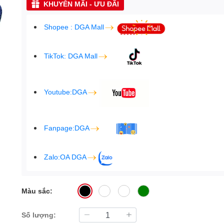
KHUYẾN MÃI - ƯU ĐÃI
Shopee : DGA Mall
TikTok: DGA Mall
Youtube:DGA
Fanpage:DGA
Zalo:OA DGA
Màu sắc:
Số lượng: