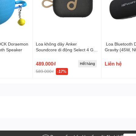
ROCK Doraemon
Loa không dây Anker
Loa Bluetooth 
ooth Speaker
Soundcore di động Select 4 Go
Gravity (45W, N
- A31X1
Động, IPX7 Wat
Bass)
489.000₫
Liên hệ
Hết hàng
589.000₫
-17%