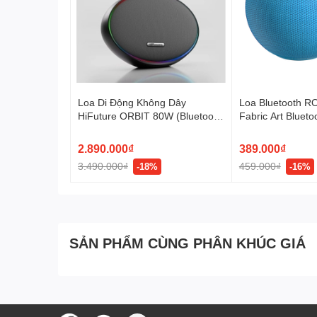
Loa Di Động Không Dây
Loa Bluetooth 
HiFuture ORBIT 80W (Bluetooth
Fabric Art Bluet
v.5.4, 8H, 8000mAh, RGB LED
Light, Connects USB/Type-C
2.890.000₫
389.000₫
and AUX IN, DSP, DynaBoost™
3.490.000₫
459.000₫
-18%
-16%
Technology, TWS Mode)
SẢN PHẨM CÙNG PHÂN KHÚC GIÁ