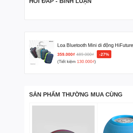
HỎI ĐÁP - BÌNH LUẬN
Thời lượng pin dài:
Nghe nhạc liên tục trong nh
Đối tượng sử dụng:
Người yêu thích âm nhạc:
Muốn có một chiếc l
Người thường xuyên di chuyển:
Sinh viên, dâ
Những người hoạt động ngoài trời:
Thể thao, 
Loa Bluetooth Mini di động HiFutu
Kết luận:
IPX7, TWS, 8H)
359.000₫
489.000₫
-27%
(Tiết kiệm
130.000₫
)
Loa Bluetooth Mini di động HiFuture POCKET S
là 
nhỏ gọn, khả năng chống nước và thời lượng pin dài, 
Đặt mua ngay để trải nghiệm!
SẢN PHẨM THƯỜNG MUA CÙNG