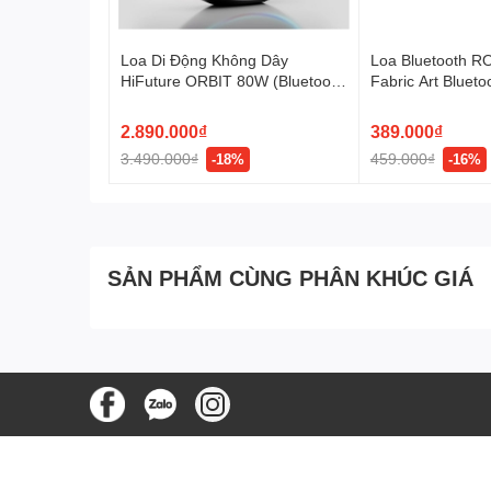
HÌNH ẢNH CHI TIẾT L
Loa Di Động Không Dây
Loa Bluetooth 
HiFuture ORBIT 80W (Bluetooth
Fabric Art Bluet
HIFUTURE MUSICBOX
v.5.4, 8H, 8000mAh, RGB LED
Light, Connects USB/Type-C
2.890.000₫
389.000₫
and AUX IN, DSP, DynaBoost™
3.490.000₫
459.000₫
-18%
-16%
Technology, TWS Mode)
SẢN PHẨM CÙNG PHÂN KHÚC GIÁ