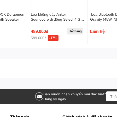
OA KARAOKE DI ĐỘNG
ROCK Doraemon
Loa không dây Anker
Loa Bluetooth 
ooth Speaker
Soundcore di động Select 4 Go
Gravity (45W, N
 100W
- A31X1
Động, IPX7 Wat
Bass)
489.000₫
Liên hệ
Hết hàng
589.000₫
-17%
Bạn muốn nhận khuyến mãi đặc biệt?
Đăng ký ngay.
Thông tin
Chính sách & điều khoản