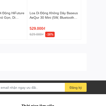
Di Động HiFuture
Loa Di Động Không Dây Baseus
hỏ Gọn, Di
AeQur 30 Mini (5W, Bluetooth
erproof, Super
v5.3, 12Hrs, IPX6, Bass
Enhancement)
529.000₫
629.000₫
-16%
Đăng ký
Thời gian làm việc