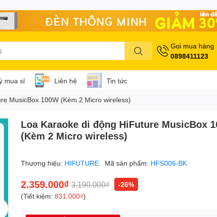
Gọi mua hàng
0898411123
lý mua sỉ
Liên hệ
Tin tức
ure MusicBox 100W (Kèm 2 Micro wireless)
Loa Karaoke di động HiFuture MusicBox 
(Kèm 2 Micro wireless)
Thương hiệu:
HIFUTURE
Mã sản phẩm:
HFS006-BK
2.359.000₫
3.190.000₫
-26%
(Tiết kiệm:
831.000₫
)