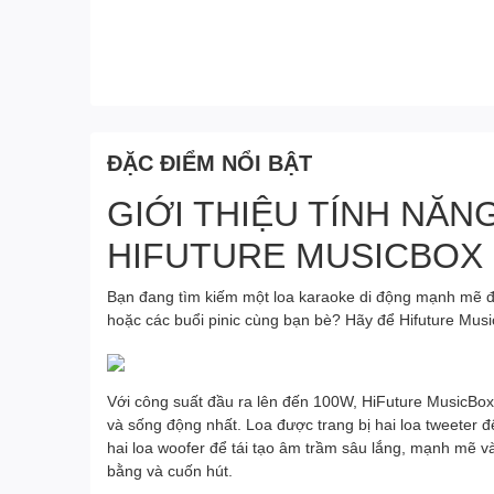
ĐẶC ĐIỂM NỔI BẬT
GIỚI THIỆU TÍNH NĂN
HIFUTURE MUSICBOX
Bạn đang tìm kiếm một loa karaoke di động mạnh mẽ để 
hoặc các buổi pinic cùng bạn bè? Hãy để Hifuture Mus
Với công suất đầu ra lên đến 100W, HiFuture MusicB
và sống động nhất. Loa được trang bị hai loa tweeter để 
hai loa woofer để tái tạo âm trầm sâu lắng, mạnh mẽ v
bằng và cuốn hút.