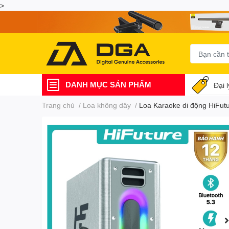
>
DANH MỤC SẢN PHẨM
Đại 
Trang chủ
/
Loa không dây
/
Loa Karaoke di động HiFut