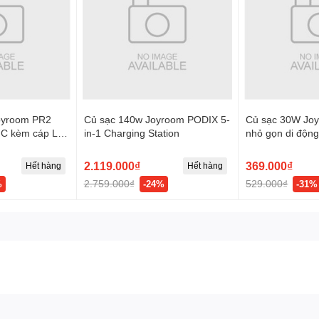
oyroom PR2
Củ sạc 140w Joyroom PODIX 5-
Củ sạc 30W Jo
 C kèm cáp L
in-1 Charging Station
nhỏ gọn di động
Lightning Type
2.119.000₫
369.000₫
Hết hàng
Hết hàng
2.759.000₫
529.000₫
%
-24%
-31%