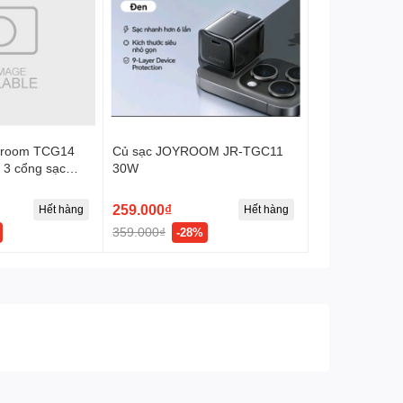
yroom TCG14
Củ sạc JOYROOM JR-TGC11
 3 cổng sạc
30W
-C USB
259.000₫
Hết hàng
Hết hàng
359.000₫
-28%