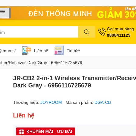
Gọi mua hàng
0898411123
lý mua sỉ
Liên hệ
Tin tức
itter/Receiver-Dark Gray - 6956116725679
JR-CB2 2-in-1 Wireless Transmitter/Receiv
Dark Gray - 6956116725679
Thương hiệu:
JOYROOM
Mã sản phẩm:
DGA-CB
Liên hệ
KHUYẾN MÃI - ƯU ĐÃI