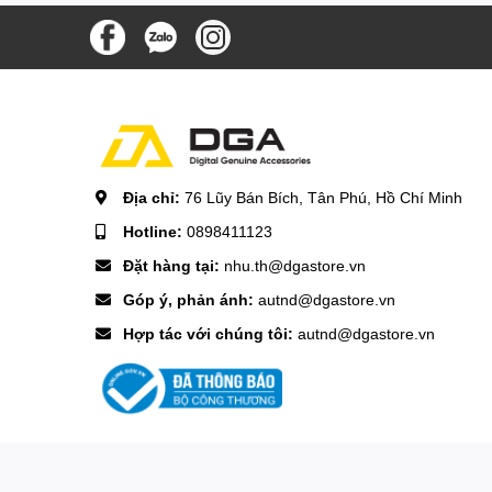
Địa chỉ:
76 Lũy Bán Bích, Tân Phú, Hồ Chí Minh
Hotline:
0898411123
Đặt hàng tại:
nhu.th@dgastore.vn
Góp ý, phản ánh:
autnd@dgastore.vn
Hợp tác với chúng tôi:
autnd@dgastore.vn
© Bản quyền thuộc về
CÔNG TY TNHH THƯƠNG MẠI DỊCH