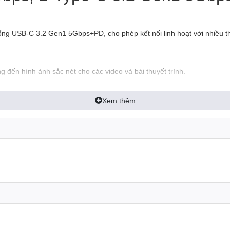
 USB-C 3.2 Gen1 5Gbps+PD, cho phép kết nối linh hoạt với nhiều thi
đến hình ảnh sắc nét cho các video và bài thuyết trình.
Xem thêm
dữ liệu lên đến 5Gbps, giúp bạn sao chép và chuyển file nhanh chóng
ến công tác hay học tập.
 Đa Năng 5-in-1 VENTION TGM
bps, 1*Type-C 3.2 Gen1 5Gb