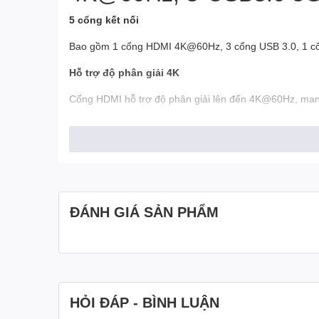
5 cổng kết nối
Bao gồm 1 cổng HDMI 4K@60Hz, 3 cổng USB 3.0, 1 cổng
Hỗ trợ độ phân giải 4K
Cổng HDMI hỗ trợ độ phân giải lên đến 4K@60Hz, mang 
Tốc độ truyền dữ liệu nhanh
Cổng USB-A 3.0 và Type-C 3.2 Gen1 cho tốc độ truyền 
Thiết kế nhỏ gọn và di động
Dễ dàng mang theo bên mình, phù hợp cho những chuy
ĐÁNH GIÁ SẢN PHẨM
Hình Ảnh HUB Mở Rộng
4K@60Hz, 3*USB3.0 5G
HỎI ĐÁP - BÌNH LUẬN