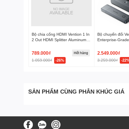
Bộ chia cổng HDMI Vention 1 In
Bộ chuyển đổi Ve
2 Out HDMI Splitter Aluminum
Enterprise-Grade
Alloy Type EU Standard
HDMI to HDMI +
(AKEL0-EU) - Xanh
TRS + USB-C Tra
789.000₫
2.549.000₫
Hết hàng
Receiver Aluminu
1.059.000₫
3.259.000₫
-26%
-22
(ADTH0) - Xám
SẢN PHẨM CÙNG PHÂN KHÚC GIÁ