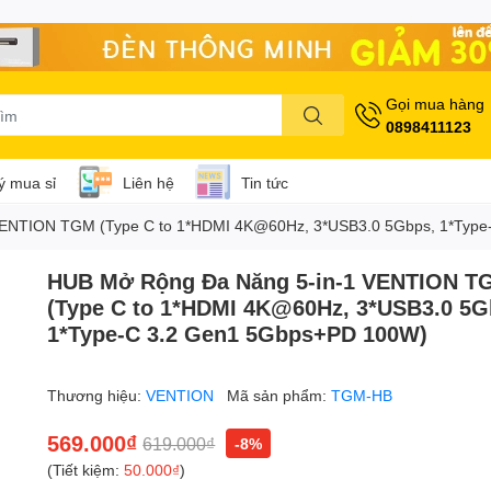
Gọi mua hàng
0898411123
lý mua sỉ
Liên hệ
Tin tức
VENTION TGM (Type C to 1*HDMI 4K@60Hz, 3*USB3.0 5Gbps, 1*Typ
HUB Mở Rộng Đa Năng 5-in-1 VENTION T
(Type C to 1*HDMI 4K@60Hz, 3*USB3.0 5G
1*Type-C 3.2 Gen1 5Gbps+PD 100W)
Thương hiệu:
VENTION
Mã sản phẩm:
TGM-HB
569.000₫
619.000₫
-8%
(Tiết kiệm:
50.000₫
)