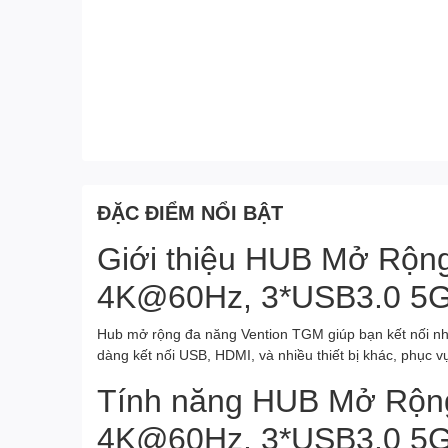
ĐẶC ĐIỂM NỔI BẬT
Giới thiệu HUB Mở Rộn
4K@60Hz, 3*USB3.0 5G
Hub mở rộng đa năng Vention TGM giúp bạn kết nối nhiều
dàng kết nối USB, HDMI, và nhiều thiết bị khác, phục vụ 
Tính năng HUB Mở Rộng
4K@60Hz, 3*USB3.0 5G