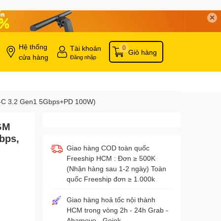
✕
Hệ thống
Tài khoản
0
Giỏ hàng
cửa hàng
Đăng nhập
e-C 3.2 Gen1 5Gbps+PD 100W)
GM
bps,
Giao hàng COD toàn quốc
Freeship HCM : Đơn ≥ 500K
(Nhận hàng sau 1-2 ngày) Toàn
quốc Freeship đơn ≥ 1.000k
Giao hàng hoả tốc nội thành
HCM trong vòng 2h - 24h Grab -
Ahamove - Gojek