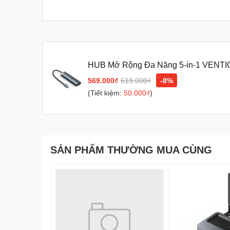
HUB Mở Rộng Đa Năng 5-in-1 VENTI
3*USB3.0 5Gbps, 1*Type-C 3.2 Gen1
569.000₫
619.000₫
-8%
(Tiết kiệm:
50.000₫
)
SẢN PHẨM THƯỜNG MUA CÙNG