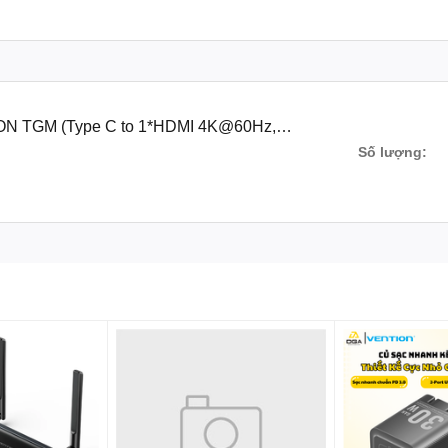
ON TGM (Type C to 1*HDMI 4K@60Hz,
 5Gbps+PD 100W)
Số lượng: