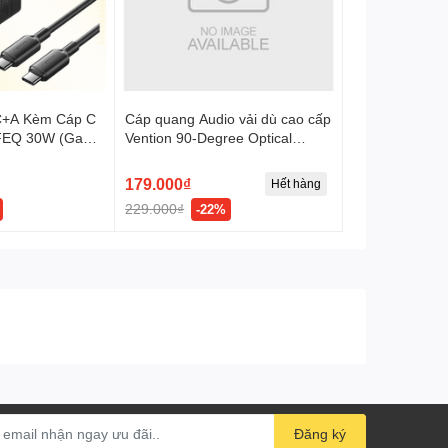
C+A Kèm Cáp C
Cáp quang Audio vải dù cao cấp
FEQ 30W (GaN
Vention 90-Degree Optical
Audio Cable ( Đầu mạ vàng,
gập chữ L 90 độ / Xoay 360 độ,
179.000₫
Hết hàng
Aluminum Alloy )
229.000₫
-22%
Đăng ký