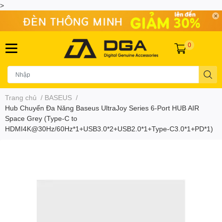
>
0
Trang chủ
/
BASEUS
/
Hub Chuyển Đa Năng Baseus UltraJoy Series 6-Port HUB AIR
Space Grey (Type-C to
HDMI4K@30Hz/60Hz*1+USB3.0*2+USB2.0*1+Type-C3.0*1+PD*1)