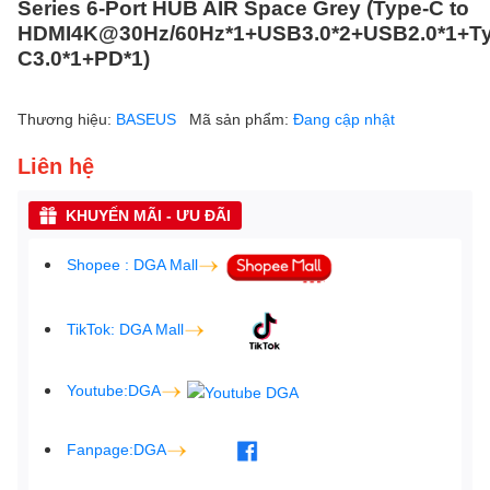
Series 6-Port HUB AIR Space Grey (Type-C to
HDMI4K@30Hz/60Hz*1+USB3.0*2+USB2.0*1+Ty
C3.0*1+PD*1)
Thương hiệu:
BASEUS
Mã sản phẩm:
Đang cập nhật
Liên hệ
KHUYẾN MÃI - ƯU ĐÃI
Shopee : DGA Mall
TikTok: DGA Mall
Youtube:DGA
Fanpage:DGA