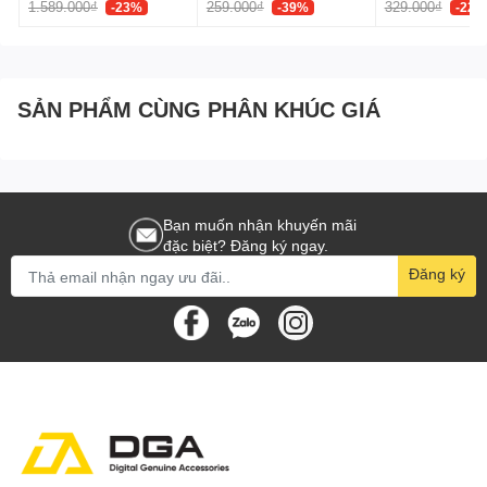
1.589.000₫
259.000₫
329.000₫
-23%
-39%
-22%
Đen, Model:
E0120F00
SẢN PHẨM CÙNG PHÂN KHÚC GIÁ
Bạn muốn nhận khuyến mãi
đặc biệt? Đăng ký ngay.
Đăng ký