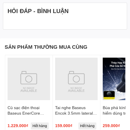
HỎI ĐÁP - BÌNH LUẬN
SẢN PHẨM THƯỜNG MUA CÙNG
Củ sạc điện thoại
Tai nghe Baseus
Búa phá kính t
Baseus EnerCore
Encok 3.5mm lateral
hiểm dùng trên
CJ21 Fast Charger
in-ear Wired H17 -
Baseus GoTri
with Dual Retractable
Trắng, Model:
Double Heade
1.229.000₫
159.000₫
259.000₫
Hết hàng
Hết hàng
Cables 3C 67W US -
NGCR020002
Safety Hamme