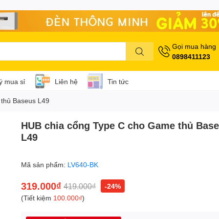
Gọi mua hàng
0898411123
lý mua sỉ
Liên hệ
Tin tức
 thủ Baseus L49
HUB chia cổng Type C cho Game thủ Bas
L49
Mã sản phẩm:
LV640-BK
319.000₫
419.000₫
-24%
(Tiết kiệm
100.000₫
)