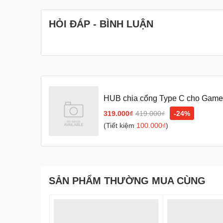
HỎI ĐÁP - BÌNH LUẬN
HUB chia cổng Type C cho Game
319.000₫
419.000₫
-24%
(Tiết kiệm
100.000₫
)
SẢN PHẨM THƯỜNG MUA CÙNG