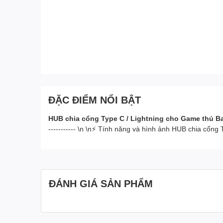
ĐẶC ĐIỂM NỔI BẬT
HUB chia cổng Type C / Lightning cho Game thủ Ba
----------- \n \n⚡ Tính năng và hình ảnh HUB chia cổ
ĐÁNH GIÁ SẢN PHẨM