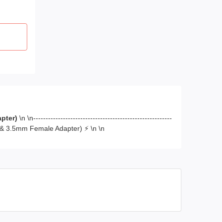
pter)
\n \n--------------------------------------------------------
 & 3.5mm Female Adapter) ⚡ \n \n