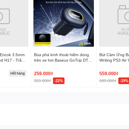
 Encok 3.5mm
Búa phá kính thoát hiểm dùng
Bút Cảm Ứng B
red H17 - Trắng,
trên xe hơi Baseus GoTrip DT1
Writing PS3 Air
0002
Double Headed Car Safety
Bluetooth Versi
Hammer
15H, 6D Tilt Sens
259.000₫
559.000₫
Hết hàng
Custom Shortcu
329.000₫
689.000₫
-22%
-19%
Rejection, Stro
Attachment, Rea
display)