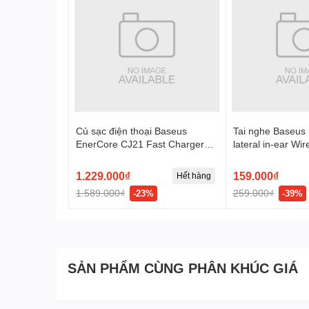
Củ sạc điện thoại Baseus
Tai nghe Baseus
EnerCore CJ21 Fast Charger
lateral in-ear Wi
with Dual Retractable Cables 3C
Model: NGCR02
67W US - Đen, Model:
1.229.000₫
159.000₫
Hết hàng
E0120F00
1.589.000₫
259.000₫
-23%
-39%
SẢN PHẨM CÙNG PHÂN KHÚC GIÁ