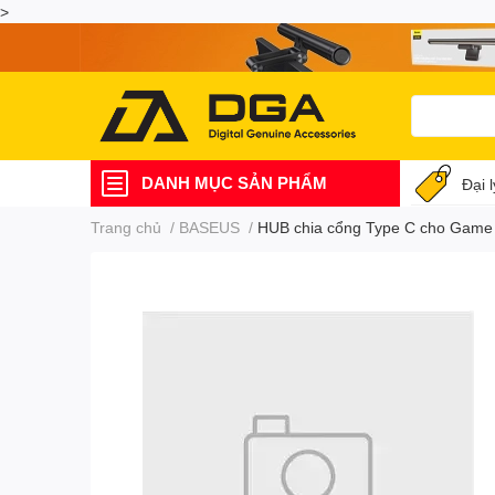
>
DANH MỤC SẢN PHẨM
Đại 
Trang chủ
/
BASEUS
/
HUB chia cổng Type C cho Game