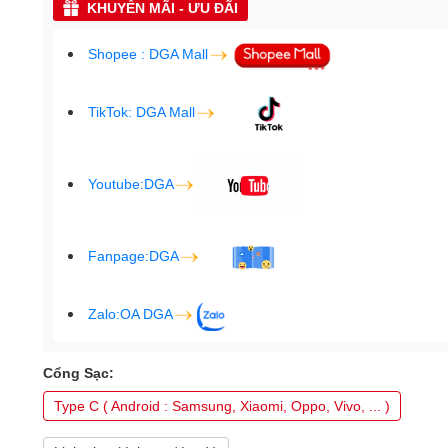
KHUYẾN MÃI - ƯU ĐÃI
Shopee : DGA Mall
TikTok: DGA Mall
Youtube:DGA
Fanpage:DGA
Zalo:OA DGA
Cổng Sạc:
Type C ( Android : Samsung, Xiaomi, Oppo, Vivo, ... )