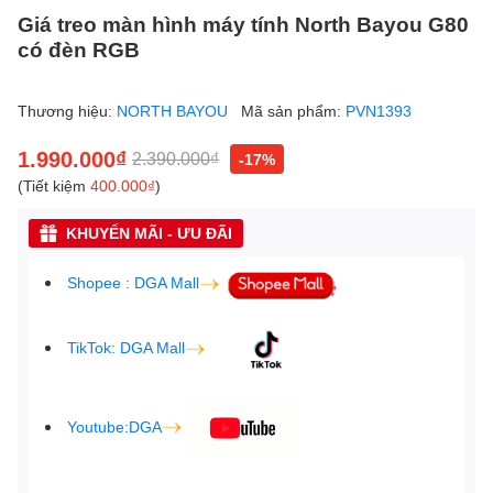
Giá treo màn hình máy tính North Bayou G80
có đèn RGB
Thương hiệu:
NORTH BAYOU
Mã sản phẩm:
PVN1393
1.990.000₫
2.390.000₫
-17%
(Tiết kiệm
400.000₫
)
KHUYẾN MÃI - ƯU ĐÃI
Shopee : DGA Mall
TikTok: DGA Mall
Youtube:DGA