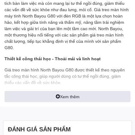
tích bàn làm việc mà còn mang lại tư thế ngồi đúng, giảm thiểu
các vấn đề về sức khỏe như đau lưng, mỏi cổ. Giá treo màn hình
máy tính North Bayou G80 với đèn RGB là một lựa chọn hoàn
hảo, kết hợp giữa tính năng và thẩm mỹ, nâng tầm trải nghiệm
làm việc và giải trí của bạn lên một tầm cao mới. North Bayou,
một thương hiệu nổi tiếng với các sản phẩm giá treo màn hình
chất lượng, tiếp tục khẳng định vị thế của mình với sản phẩm
G80.
Thiết kế công thái học - Thoải mái và linh hoạt
Giá treo màn hình North Bayou G80 được thiết kế theo nguyên
tắc công thái học, giúp người dùng có tư thế ngồi đúng, giảm
thiểu các vấn đề về sức khỏe.
Điều chỉnh linh hoạt:
Dễ dàng điều chỉnh độ cao, góc
Xem thêm
xoay, góc nghiêng của màn hình để phù hợp với nhu cầu
sử dụng.
Giảm thiểu đau mỏi:
Giúp giảm thiểu các cơn đau lưng,
mỏi cổ do ngồi sai tư thế trong thời gian dài.
Tối ưu không gian làm việc:
Giải phóng không gian trên
ĐÁNH GIÁ SẢN PHẨM
bàn làm việc, tạo cảm giác rộng rãi và thoải mái.