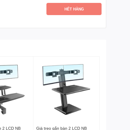
HẾT HÀNG
 gian làm việc và giải trí của mình. Sản phẩm này
ghiệp cho góc làm việc của bạn.
àn 2 LCD NB
Giá treo gắn bàn 2 LCD NB