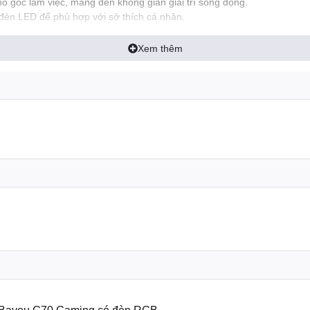
 góc làm việc, mang đến không gian giải trí sống động.
đèn LED để phù hợp với sở thích cá nhân.
ợp với các game thủ muốn tạo một góc gaming ấn tượng.
Xem thêm
t liệu cao cấp, đảm bảo độ bền bỉ và chắc chắn trong quá trình sử dụ
ợng lớn, đảm bảo an toàn cho màn hình.
 giữ cho sản phẩm luôn mới đẹp.
 mà không bị hư hỏng.
thích với nhiều loại màn hình máy tính khác nhau.
 kích thước màn hình phổ biến.
 màn hình, từ màn hình mỏng nhẹ đến màn hình gaming nặng.
Tương thích với hầu hết các loại màn hình có chuẩn VESA.
 G70 rất đơn giản.
th Bayou G70 Gaming có đèn RGB