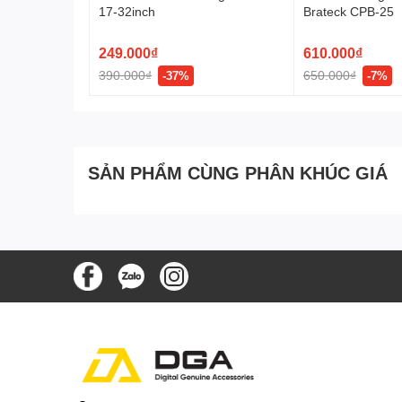
17-32inch
Brateck CPB-25
Kết luận
249.000₫
610.000₫
Giá treo màn hình máy tính North Bayou G70 là một sản
390.000₫
650.000₫
-37%
-7%
Đặt mua ngay Giá treo màn hình máy tính North Bayou 
SẢN PHẨM CÙNG PHÂN KHÚC GIÁ