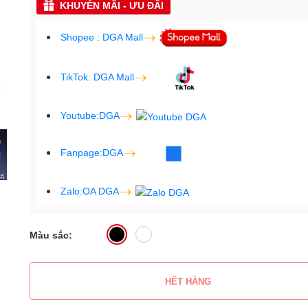
KHUYẾN MÃI - ƯU ĐÃI
Shopee : DGA Mall
TikTok: DGA Mall
Youtube:DGA
Fanpage:DGA
Zalo:OA DGA
Màu sắc:
HẾT HÀNG