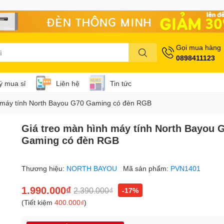
Gọi mua hàng
0898411123
lý mua sỉ
Liên hệ
Tin tức
 máy tính North Bayou G70 Gaming có đèn RGB
Giá treo màn hình máy tính North Bayou 
Gaming có đèn RGB
Thương hiệu:
NORTH BAYOU
Mã sản phẩm:
PVN1401
1.990.000₫
2.390.000₫
-17%
(Tiết kiệm
400.000₫
)