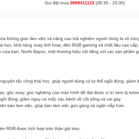
Gọi đặt mua
0898411123
(08:30 - 20:00)
u hóa không gian làm việc và nâng cao trải nghiệm người dùng là vô cù
hái học, khả năng xoay linh hoạt, đèn RGB gaming và chất liệu cao cấp
n của bạn. North Bayou, một thương hiệu nổi tiếng với các sản phẩm giá
nguyên tắc công thái học, giúp người dùng có tư thế ngồi đúng, giảm t
o, góc xoay, góc nghiêng của màn hình để đạt được vị trí xem lý tưởng
gồi đúng, giảm nguy cơ mắc các bệnh về cột sống và vai gáy.
ên bàn làm việc, giúp bàn làm việc gọn gàng và ngăn nắp hơn.
èn RGB được tích hợp trên thân giá treo.