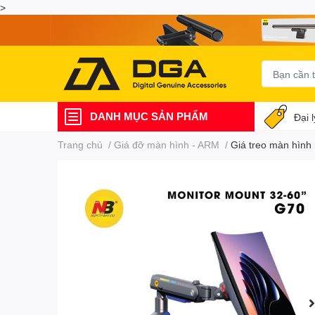
>
DANH MỤC SẢN PHẨM
Đại 
Trang chủ
/
Giá đỡ màn hình - ARM
/
Giá treo màn hình