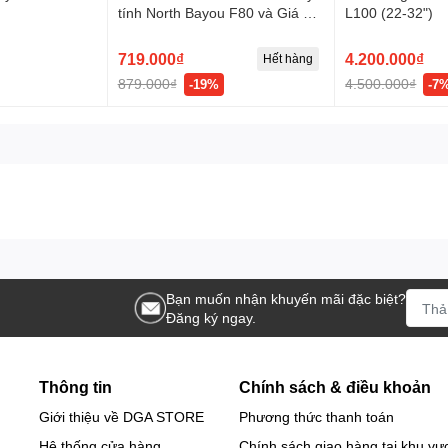
tính North Bayou F80 và Giá đỡ
L100 (22-32")
Laptop NB FP2 Trắng
719.000₫
4.200.000₫
Hết hàng
 phẩm đáng đầu tư cho những ai muốn cải thiện không gian làm việc và
879.000₫
4.500.000₫
-19%
-7
G70 để trải nghiệm sự khác biệt!
Bạn muốn nhận khuyến mãi đặc biệt?
Đăng ký ngay.
Thông tin
Chính sách & điều khoản
Giới thiệu về DGA STORE
Phương thức thanh toán
Hệ thống cửa hàng
Chính sách giao hàng tại khu vự