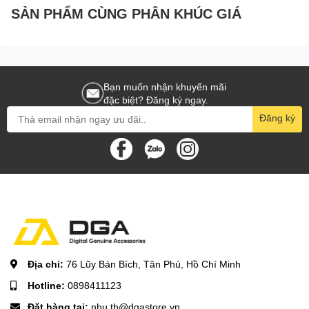
SẢN PHẨM CÙNG PHÂN KHÚC GIÁ
Bạn muốn nhận khuyến mãi
đặc biệt? Đăng ký ngay.
Đăng ký
Địa chỉ:
76 Lũy Bán Bích, Tân Phú, Hồ Chí Minh
Hotline:
0898411123
Đặt hàng tại:
nhu.th@dgastore.vn