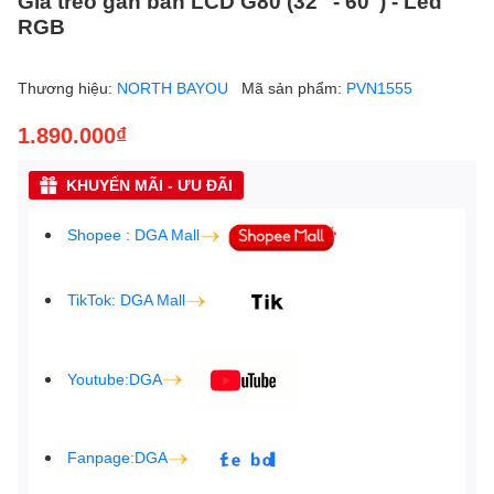
Giá treo gắn bàn LCD G80 (32" - 60") - Led
RGB
Thương hiệu:
NORTH BAYOU
Mã sản phẩm:
PVN1555
1.890.000₫
KHUYẾN MÃI - ƯU ĐÃI
Shopee : DGA Mall
TikTok: DGA Mall
Youtube:DGA
Fanpage:DGA