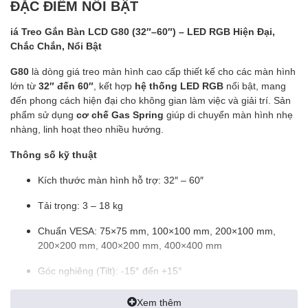
ĐẶC ĐIỂM NỔI BẬT
iá Treo Gắn Bàn LCD G80 (32″–60″) – LED RGB Hiện Đại,
Chắc Chắn, Nổi Bật
G80
là dòng giá treo màn hình cao cấp thiết kế cho các màn hình
lớn từ
32″ đến 60″
, kết hợp
hệ thống LED RGB
nổi bật, mang
đến phong cách hiện đại cho không gian làm việc và giải trí. Sản
phẩm sử dụng
cơ chế Gas Spring
giúp di chuyển màn hình nhẹ
nhàng, linh hoạt theo nhiều hướng.
Thông số kỹ thuật
Kích thước màn hình hỗ trợ: 32″ – 60″
Tải trọng: 3 – 18 kg
Chuẩn VESA: 75×75 mm, 100×100 mm, 200×100 mm,
200×200 mm, 400×200 mm, 400×400 mm
Góc nghiêng (Tilt): -15° đến +15°
Góc xoay ngang (Swivel): ±90°
Xem thêm