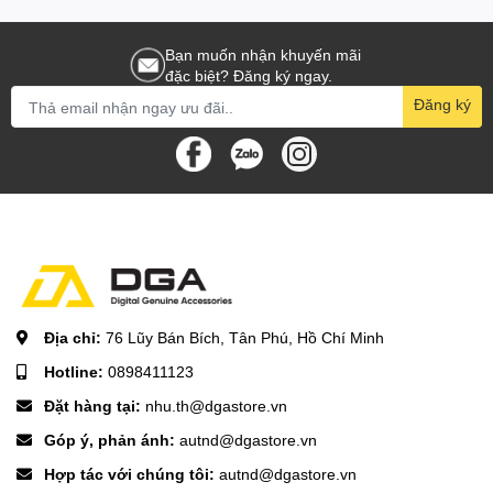
Bạn muốn nhận khuyến mãi
đặc biệt? Đăng ký ngay.
Đăng ký
Địa chỉ:
76 Lũy Bán Bích, Tân Phú, Hồ Chí Minh
Hotline:
0898411123
Đặt hàng tại:
nhu.th@dgastore.vn
Góp ý, phản ánh:
autnd@dgastore.vn
Hợp tác với chúng tôi:
autnd@dgastore.vn