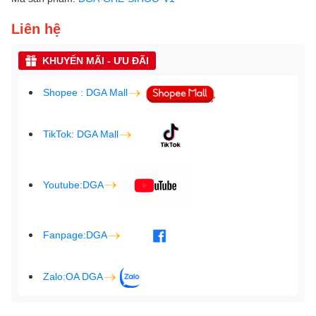
Liên hệ
KHUYẾN MÃI - ƯU ĐÃI
Shopee : DGA Mall
TikTok: DGA Mall
Youtube:DGA
Fanpage:DGA
Zalo:OA DGA