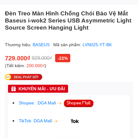
Đèn Treo Màn Hình Chống Chói Bảo Vệ Mắt
Baseus i-wok2 Series USB Asymmetric Light
Source Screen Hanging Light
Thương hiệu:
BASEUS
Mã sản phẩm:
LVN025-YT-BK
729.000₫
929.000₫
-22%
(Tiết kiệm:
200.000₫
)
KHUYẾN MÃI - ƯU ĐÃI
Shopee : DGA Mall
TikTok: DGA Mall