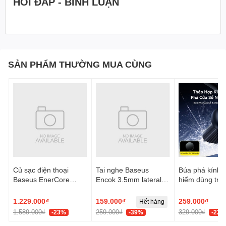
HỎI ĐÁP - BÌNH LUẬN
SẢN PHẨM THƯỜNG MUA CÙNG
Củ sạc điện thoại
Tai nghe Baseus
Búa phá kính t
Baseus EnerCore
Encok 3.5mm lateral
hiểm dùng trên
CJ21 Fast Charger
in-ear Wired H17 -
Baseus GoTri
with Dual Retractable
Trắng, Model:
Double Heade
1.229.000₫
159.000₫
259.000₫
Hết hàng
Cables 3C 67W US -
NGCR020002
Safety Hamme
1.589.000₫
259.000₫
329.000₫
-23%
-39%
-22%
Đen, Model: