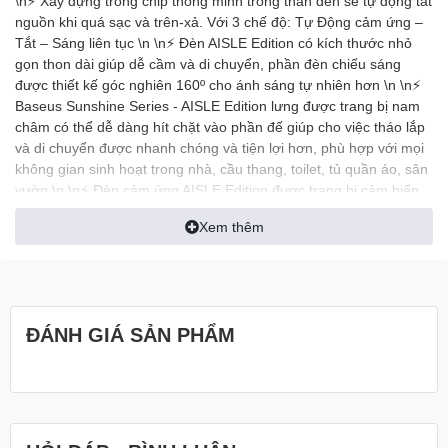
\n⚡ Xây dựng trong chip thông minh trong thân đèn sẽ tự động tắt
nguồn khi quá sạc và trên-xả. Với 3 chế độ: Tự Động cảm ứng –
Tắt – Sáng liên tục \n \n⚡ Đèn AISLE Edition có kích thước nhỏ
gọn thon dài giúp dễ cầm và di chuyển, phần đèn chiếu sáng
được thiết kế góc nghiên 160º cho ánh sáng tự nhiên hơn \n \n⚡
Baseus Sunshine Series - AISLE Edition lưng được trang bị nam
châm có thể dễ dàng hít chặt vào phần đế giúp cho việc tháo lắp
và di chuyển được nhanh chóng và tiện lợi hơn, phù hợp với mọi
không gian sinh hoạt trong nhà, cầu thang, toilet, tủ quần áo, sân
vườn \n \n⚡ Đèn cảm ứng AISLE Edition được trang bị cảm biến
chuyển động (PIR sensor) , đèn có khả năng nhận biết chuyển
Xem thêm
động trong cự ly gần để tự động bật sáng khi bạn đến gần và tự
động tắt khi bạn đi khỏi . Bạn có thể bật tắt chế độ dò chuyển
động nếu muốn \n \n⚡ Đèn có 2 loại ánh sáng trắng và vàng ấm
tự nhiên ,cường độ ánh sáng vừa đủ không gây chói mắt, khó
chịu \n \n⚡ Tặng kèm 1 đế dán nam châm với keo siêu dính 3M
ĐÁNH GIÁ SẢN PHẨM
để gắn đèn vào chỗ tùy thích \n \n⚡ Chất liệu: ABS + PC . Công
suất: 0.5W . Nhiệt độ hoạt động: -10 ℃-+ 40 ℃ . Dung lượng pin:
500 mAh . Nhiệt độ màu: 4000 (ánh sáng Tự Nhiên)/6500K (Ánh
sáng Trắng) Kích thước: 164*40*39mm \n
\nhttps://youtu.be/1oHX-j1HEGQ \n \n