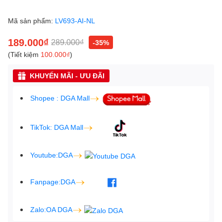
Mã sản phẩm:
LV693-AI-NL
189.000₫
289.000₫
-35%
(Tiết kiệm
100.000₫
)
KHUYẾN MÃI - ƯU ĐÃI
Shopee : DGA Mall
TikTok: DGA Mall
Youtube:DGA
Fanpage:DGA
Zalo:OA DGA