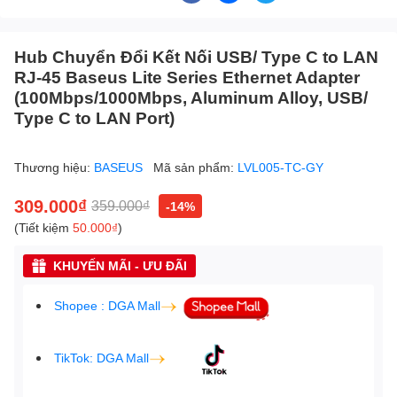
Hub Chuyển Đổi Kết Nối USB/ Type C to LAN
RJ-45 Baseus Lite Series Ethernet Adapter
(100Mbps/1000Mbps, Aluminum Alloy, USB/
Type C to LAN Port)
Thương hiệu:
BASEUS
Mã sản phẩm:
LVL005-TC-GY
309.000₫
359.000₫
-14%
(Tiết kiệm
50.000₫
)
KHUYẾN MÃI - ƯU ĐÃI
Shopee : DGA Mall
TikTok: DGA Mall