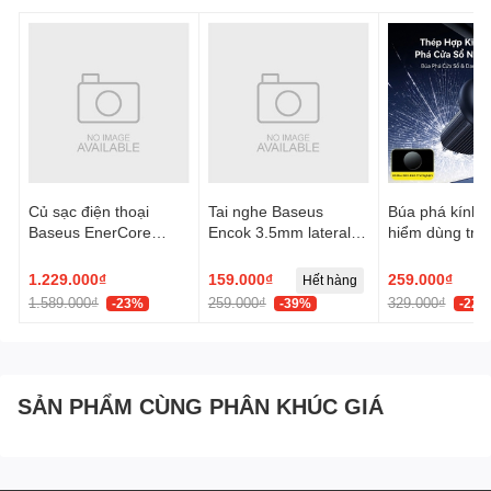
Củ sạc điện thoại
Tai nghe Baseus
Búa phá kính t
Baseus EnerCore
Encok 3.5mm lateral
hiểm dùng trên
CJ21 Fast Charger
in-ear Wired H17 -
Baseus GoTri
with Dual Retractable
Trắng, Model:
Double Heade
1.229.000₫
159.000₫
259.000₫
Hết hàng
Cables 3C 67W US -
NGCR020002
Safety Hamme
1.589.000₫
259.000₫
329.000₫
-23%
-39%
-22%
Đen, Model:
E0120F00
Tính Năng Hub Chuyển
SẢN PHẨM CÙNG PHÂN KHÚC GIÁ
Đổi Kết Nối Baseus Lite