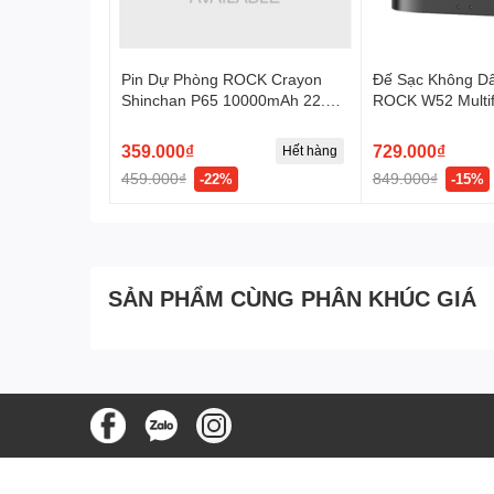
Pin Dự Phòng ROCK Crayon
Đế Sạc Không Dâ
Shinchan P65 10000mAh 22.5W
ROCK W52 Multif
(CCC / 3C Certification, with
Built-in Cables, Smart Digital
359.000₫
729.000₫
Hết hàng
Display)
459.000₫
849.000₫
-22%
-15%
SẢN PHẨM CÙNG PHÂN KHÚC GIÁ