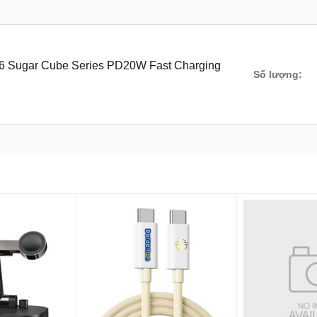
hái sạc, giúp bạn dễ dàng kiểm tra tình trạng sạc của thiết bị.
ANH ROCK T86 SUGAR CUBE 
Sugar Cube Series PD20W Fast Charging
Số lượng: