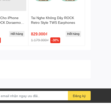
 Cho iPhone
Tai Nghe Không Dây ROCK
ROCK Doraemon
Retro Style TWS Earphones
able (1M,
mon Authentic
829.000₫
Hết hàng
Hết hàng
1.179.000₫
-30%
Đăng ký