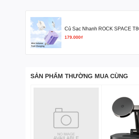
Đèn LED tích hợp trên củ sạc cung cấp thông tin trạng t
HÌNH ẢNH CỦ SẠC NH
CHARGING
Củ Sạc Nhanh ROCK SPACE T86 
179.000₫
SẢN PHẨM THƯỜNG MUA CÙNG