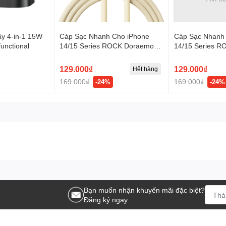
y 4-in-1 15W
Cáp Sạc Nhanh Cho iPhone
Cáp Sạc Nhanh
unctional
14/15 Series ROCK Doraemon
14/15 Series 
Fast Charging Cable (1M,
Fast Charging C
100W/6A, Doraemon Authentic
100W/6A, Dorae
129.000₫
129.000₫
Hết hàng
Licensed)
Licensed)
169.000₫
169.000₫
-24%
-24%
Bạn muốn nhận khuyến mãi đặc biệt?
Đăng ký ngay.