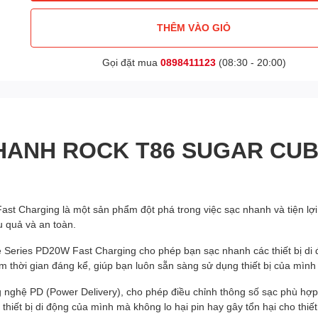
THÊM VÀO GIỎ
Gọi đặt mua
0898411123
(08:30 - 20:00)
NHANH ROCK T86 SUGAR CUB
harging là một sản phẩm đột phá trong việc sạc nhanh và tiện lợi. V
 quả và an toàn.
eries PD20W Fast Charging cho phép bạn sạc nhanh các thiết bị di đ
iệm thời gian đáng kể, giúp bạn luôn sẵn sàng sử dụng thiết bị của mìn
g nghệ PD (Power Delivery), cho phép điều chỉnh thông số sạc phù hợp 
hiết bị di động của mình mà không lo hại pin hay gây tổn hại cho thiết 