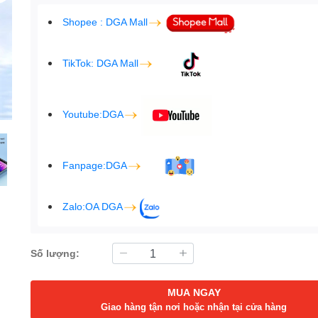
Shopee : DGA Mall
TikTok: DGA Mall
Youtube:DGA
Fanpage:DGA
Zalo:OA DGA
Số lượng:
MUA NGAY
Giao hàng tận nơi hoặc nhận tại cửa hàng