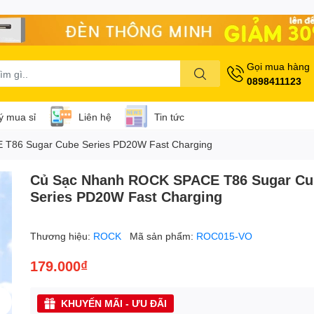
Gọi mua hàng
0898411123
lý mua sỉ
Liên hệ
Tin tức
T86 Sugar Cube Series PD20W Fast Charging
Củ Sạc Nhanh ROCK SPACE T86 Sugar Cu
Series PD20W Fast Charging
Thương hiệu:
ROCK
Mã sản phẩm:
ROC015-VO
179.000₫
KHUYẾN MÃI - ƯU ĐÃI