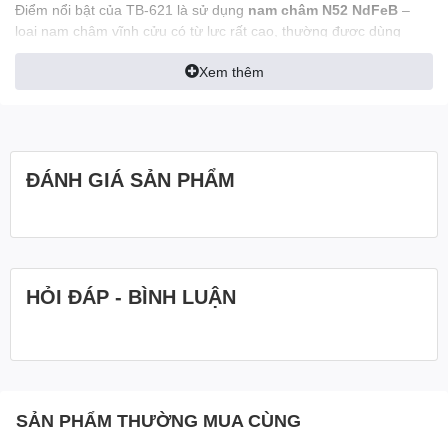
Điểm nổi bật của TB-621 là sử dụng
nam châm N52 NdFeB
–
loại nam châm vĩnh cửu có từ lực rất cao, thường được dùng
trong các phụ kiện từ tính cao cấp. Nhờ đó, đế có thể giữ chặt
Xem thêm
điện thoại hỗ trợ từ tính (hoặc dùng kèm vòng/ốp từ) mà không bị
trượt rơi khi chạm, vuốt hay xoay ngang màn hình. Lực hút mạnh
nhưng vẫn được thiết kế tối ưu để tháo máy ra dễ dàng bằng một
tay, không gây cảm giác “dính chặt” quá mức, rất phù hợp khi cần
nhấc máy nghe gọi nhanh.
ĐÁNH GIÁ SẢN PHẨM
Tương thích với nhiều dòng
điện thoại & ốp từ
Đế giữ MCDODO TB-621 hỗ trợ tốt với:
HỎI ĐÁP - BÌNH LUẬN
Điện thoại có sẵn vòng từ tính ở mặt lưng (như các dòng
hỗ trợ MagSafe hoặc ốp lưng từ tính).
Điện thoại gắn thêm ring từ tính mỏng hoặc plate kim loại.
Nhờ diện tích mặt nam châm tối ưu, chân đế có thể giữ
chắc từ điện thoại nhỏ đến máy màn hình lớn, phù hợp cho
SẢN PHẨM THƯỜNG MUA CÙNG
cả người dùng iPhone, Android hay các mẫu máy màn hình
cong.