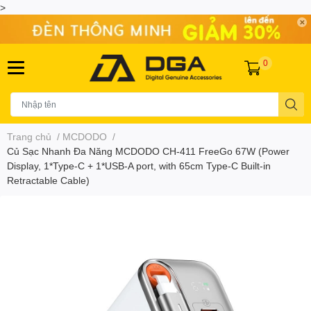
>
0
Trang chủ
/
MCDODO
/
Củ Sạc Nhanh Đa Năng MCDODO CH-411 FreeGo 67W (Power
Display, 1*Type-C + 1*USB-A port, with 65cm Type-C Built-in
Retractable Cable)