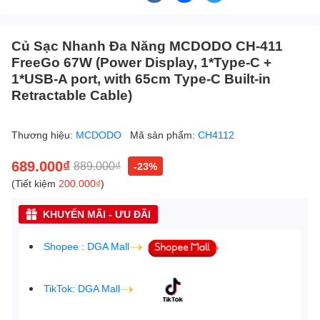
Củ Sạc Nhanh Đa Năng MCDODO CH-411
FreeGo 67W (Power Display, 1*Type-C +
1*USB-A port, with 65cm Type-C Built-in
Retractable Cable)
Thương hiệu:
MCDODO
Mã sản phẩm:
CH4112
689.000₫
889.000₫
-23%
(Tiết kiệm
200.000₫
)
KHUYẾN MÃI - ƯU ĐÃI
Shopee : DGA Mall
TikTok: DGA Mall