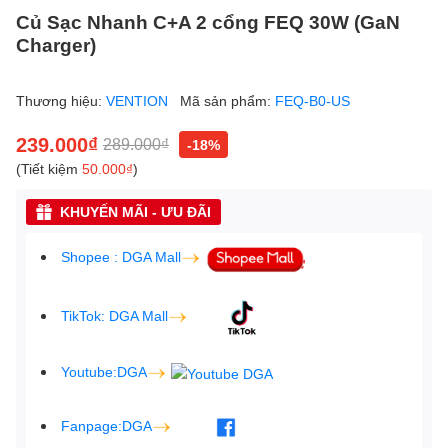
Củ Sạc Nhanh C+A 2 cổng FEQ 30W (GaN
Charger)
Thương hiệu:
VENTION
Mã sản phẩm:
FEQ-B0-US
239.000₫
289.000₫
-18%
(Tiết kiệm
50.000₫
)
KHUYẾN MÃI - ƯU ĐÃI
Shopee : DGA Mall
TikTok: DGA Mall
Youtube:DGA
Fanpage:DGA