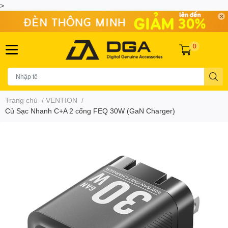
>
0
Trang chủ
/
VENTION
/
Củ Sạc Nhanh C+A 2 cổng FEQ 30W (GaN Charger)