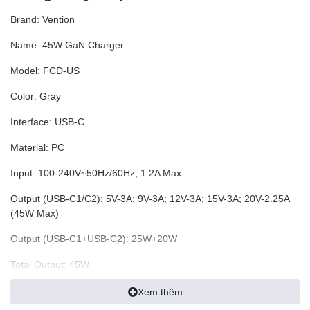
Brand: Vention
Name: 45W GaN Charger
Model: FCD-US
Color: Gray
Interface: USB-C
Material: PC
Input: 100-240V~50Hz/60Hz, 1.2A Max
Output (USB-C1/C2): 5V-3A; 9V-3A; 12V-3A; 15V-3A; 20V-2.25A
(45W Max)
Output (USB-C1+USB-C2): 25W+20W
Total Output: 45W
Protocols (USB-C1/C2): PD 3.0/PPS/QC 3.0/FCP/AFC/Apple 2.4
Xem thêm