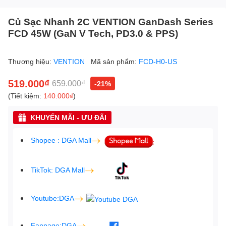
Củ Sạc Nhanh 2C VENTION GanDash Series
FCD 45W (GaN V Tech, PD3.0 & PPS)
Thương hiệu:
VENTION
Mã sản phẩm:
FCD-H0-US
519.000₫
659.000₫
-21%
(Tiết kiệm:
140.000₫
)
KHUYẾN MÃI - ƯU ĐÃI
Shopee : DGA Mall
TikTok: DGA Mall
Youtube:DGA
Fanpage:DGA