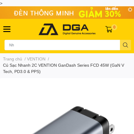
>
0
Trang chủ
/
VENTION
/
Củ Sạc Nhanh 2C VENTION GanDash Series FCD 45W (GaN V
Tech, PD3.0 & PPS)