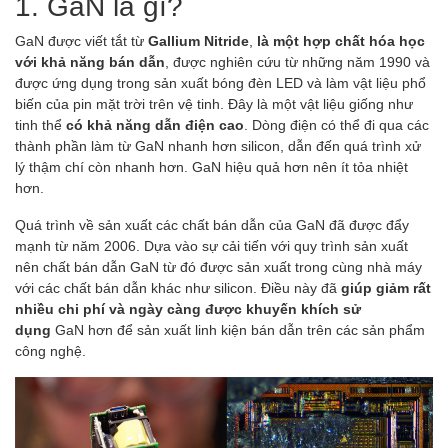
1. GaN là gì?
GaN được viết tắt từ
Gallium Nitride
,
là một hợp chất hóa học
với khả năng bán dẫn
, được nghiên cứu từ những năm 1990 và
được ứng dụng trong sản xuất bóng đèn LED và làm vật liệu phổ
biến của pin mặt trời trên vệ tinh. Đây là một vật liệu giống như
tinh thể
có khả năng dẫn điện cao
. Dòng điện có thể đi qua các
thành phần làm từ GaN nhanh hơn silicon, dẫn đến quá trình xử
lý thậm chí còn nhanh hơn. GaN hiệu quả hơn nên ít tỏa nhiệt
hơn.
Quá trình về sản xuất các chất bán dẫn của GaN đã được đẩy
mạnh từ năm 2006. Dựa vào sự cải tiến với quy trình sản xuất
nên chất bán dẫn GaN từ đó được sản xuất trong cùng nhà máy
với các chất bán dẫn khác như silicon. Điều này đã
giúp giảm rất
nhiều chi phí và ngày càng được khuyến khích sử
dụng
GaN hơn để sản xuất linh kiện bán dẫn trên các sản phẩm
công nghệ.