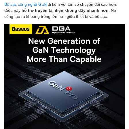
Bộ sạc công nghệ GaN
đi kèm với tần số chuyển đổi cao hơn.
Điều này
hỗ trợ truyền tải điện không dây nhanh hơn
. Nó
cũng tạo ra khoảng trống lớn hơn giữa thiết bị và bộ sạc.