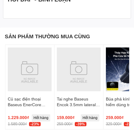
SẢN PHẨM THƯỜNG MUA CÙNG
Củ sạc điện thoại
Tai nghe Baseus
Búa phá kính t
Baseus EnerCore
Encok 3.5mm lateral
hiểm dùng trên
CJ21 Fast Charger
in-ear Wired H17 -
Baseus GoTri
with Dual Retractable
Trắng, Model:
Double Heade
1.229.000₫
159.000₫
259.000₫
Hết hàng
Hết hàng
Cables 3C 67W US -
NGCR020002
Safety Hamme
1.589.000₫
259.000₫
329.000₫
-23%
-39%
-22%
Đen, Model:
E0120F00