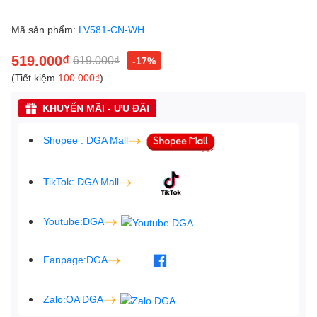
Mã sản phẩm:
LV581-CN-WH
519.000₫
619.000₫
-17%
(Tiết kiệm
100.000₫
)
KHUYẾN MÃI - ƯU ĐÃI
Shopee : DGA Mall
TikTok: DGA Mall
Youtube:DGA
Fanpage:DGA
Zalo:OA DGA