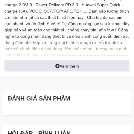
charge 2.0/3.0 , Power Delivery PD 3.0 , Huawei Super Quick
charge (5A), VOOC, SCF/FCP/ AFC/PE+ .... Đảm bảo tương thích
với hầu như tất cả cac thiết bị số hiện nay . Cho tốc độ sạc pin
cực nhanh và ổn định ⚡ \n\n⚡ Tự động ngưng sạc sau khi sạc đầy
giúp bảo vệ an toàn cho thiết bị , chống chay pin. \n\n \n\n⚡ Công
nghệ tự động nhận dạng thiết bị và điều chỉnh công suất, điện áp,
dòng điện phù hợp với từng loại thiêt bị ở ngỏ ra. Hỗ trợ nhiều
mức cấu hình điện áp và dòng điện khác nhau , tương thích mọi
loại thiết bị số hiện nay ⚡ \n\n----------------------------------------------
--------------------- \n\n? Bảo hành 12 tháng - 1 đổi 1 trong 7 ngày
Xem thêm
đầu ( Giữ nguyên hộp sạc, hóa đơn ) ? \n\n? Địa chỉ: 149/29/22
Lũy Bán Bích, P Tân Thới Hòa, Q Tân Phú ? \n\n? 08984 11123
Order hoặc mua số lượng lớn ( #zalo, #viber, #call ) ? \n\n?
Fanpage Phụ Kiên Baseus ? \n\nhttps://shopee.vn/shopcucda
\n\n \n\n
ĐÁNH GIÁ SẢN PHẨM
HỎI ĐÁP - BÌNH LUẬN