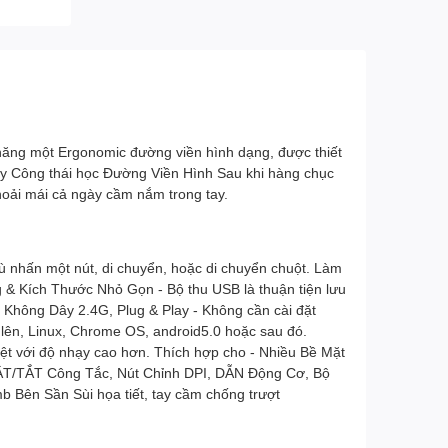
ng một Ergonomic đường viền hình dạng, được thiết
y Công thái học Đường Viền Hình Sau khi hàng chục
hoải mái cả ngày cầm nắm trong tay.
 dù nhấn một nút, di chuyển, hoặc di chuyển chuột. Làm
g & Kích Thước Nhỏ Gọn - Bộ thu USB là thuận tiện lưu
n Không Dây 2.4G, Plug & Play - Không cần cài đặt
lên, Linux, Chrome OS, android5.0 hoặc sau đó.
t với độ nhạy cao hơn. Thích hợp cho - Nhiều Bề Mặt
ết BẬT/TẮT Công Tắc, Nút Chỉnh DPI, DẪN Động Cơ, Bộ
 Bên Sần Sùi họa tiết, tay cầm chống trượt