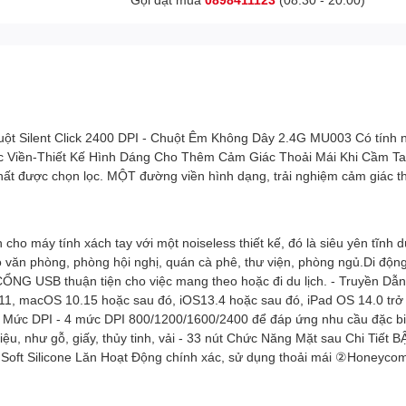
Silent Click 2400 DPI - Chuột Êm Không Dây 2.4G MU003 Có tính nă
mic Viền-Thiết Kế Hình Dáng Cho Thêm Cảm Giác Thoải Mái Khi Cầm Ta
nhất được chọn lọc. MỘT đường viền hình dạng, trải nghiệm cảm giác t
cho máy tính xách tay với một noiseless thiết kế, đó là siêu yên tĩnh
 văn phòng, phòng hội nghị, quán cà phê, thư viện, phòng ngủ.Di độn
 CỔNG USB thuận tiện cho việc mang theo hoặc đi du lịch. - Truyền Dẫ
11, macOS 10.15 hoặc sau đó, iOS13.4 hoặc sau đó, iPad OS 14.0 trở 
h Mức DPI - 4 mức DPI 800/1200/1600/2400 để đáp ứng nhu cầu đặc biệ
 liệu, như gỗ, giấy, thủy tinh, vải - 33 nút Chức Năng Mặt sau Chi Ti
oft Silicone Lăn Hoạt Động chính xác, sử dụng thoải mái ②Honeycomb