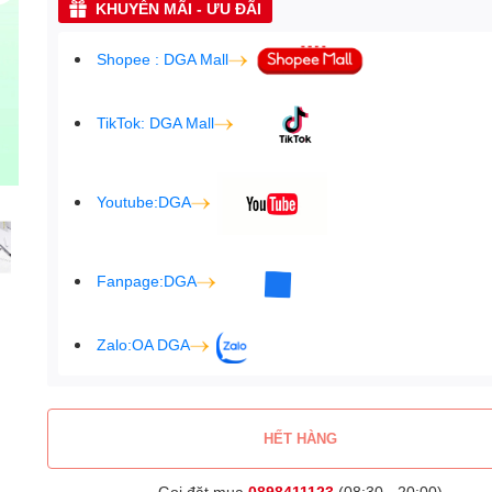
KHUYẾN MÃI - ƯU ĐÃI
Shopee : DGA Mall
TikTok: DGA Mall
Youtube:DGA
Fanpage:DGA
Zalo:OA DGA
HẾT HÀNG
Gọi đặt mua
0898411123
(08:30 - 20:00)