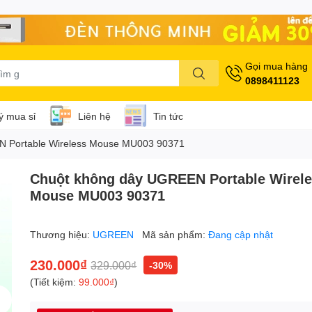
Gọi mua hàng
0898411123
lý mua sỉ
Liên hệ
Tin tức
 Portable Wireless Mouse MU003 90371
Chuột không dây UGREEN Portable Wirel
Mouse MU003 90371
Thương hiệu:
UGREEN
Mã sản phẩm:
Đang cập nhật
230.000₫
329.000₫
-30%
(Tiết kiệm:
99.000₫
)