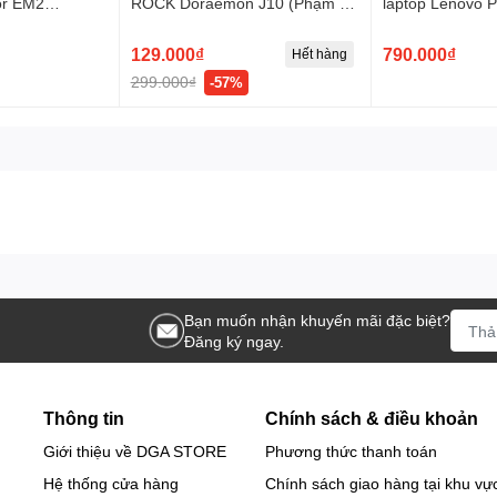
or EM2
ROCK Doraemon J10 (Phạm vi
laptop Lenovo P
& 2.4G Wireless
lên tới 10m, 2.4GHz Receiver)
Bluetooth Rech
 4000 DPI,
129.000₫
790.000₫
Hết hàng
iet Clicking,
299.000₫
-57%
ing Rate)
Bạn muốn nhận khuyến mãi đặc biệt?
Đăng ký ngay.
Thông tin
Chính sách & điều khoản
Giới thiệu về DGA STORE
Phương thức thanh toán
Hệ thống cửa hàng
Chính sách giao hàng tại khu vự