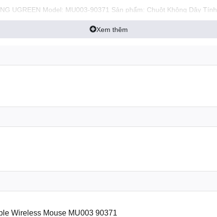
NG UGREEN Model: MU003-90371 Sản phẩm: Chuột Không Dây Tính nă
triệu lần Di chuyển: Chất liệu Kim Loại với bộ mã hóa không tiếng ồn,
Xem thêm
250Hz Khoảng cách kết nối: 15m Pin: 1x AA pin (KHÔNG bao gồm) Kết n
ble Wireless Mouse MU003 90371