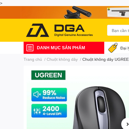
>
DANH MỤC SẢN PHẨM
Đại 
Trang chủ
/
Chuột không dây
/
Chuột không dây UGREEN