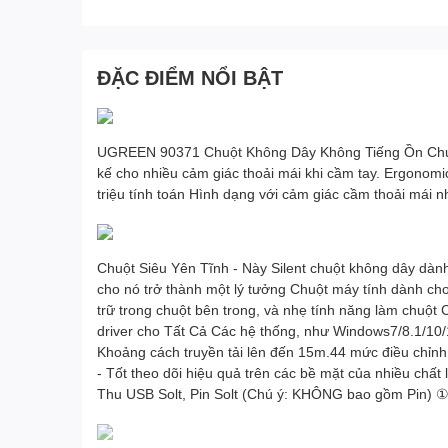
ĐẶC ĐIỂM NỔI BẬT
UGREEN 90371 Chuột Không Dây Không Tiếng Ồn Chuột 
kế cho nhiều cảm giác thoải mái khi cầm tay. Ergono
triệu tính toán Hình dạng với cảm giác cầm thoải mái 
Chuột Siêu Yên Tĩnh - Này Silent chuột không dây dành 
cho nó trở thành một lý tưởng Chuột máy tính dành cho
trữ trong chuột bên trong, và nhẹ tính năng làm chuột
driver cho Tất Cả Các hệ thống, như Windows7/8.1/10/
Khoảng cách truyền tải lên đến 15m.44 mức điều chỉn
- Tốt theo dõi hiệu quả trên các bề mặt của nhiều chất
Thu USB Solt, Pin Solt (Chú ý: KHÔNG bao gồm Pin) ①S