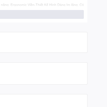
ng: Ergonomic Viền-Thiết Kế Hình Dáng Im lặng: Có
 300.000 lần tuổi thọ 4 mức DPI : 800/1200/1600/2400,
ối: Không Dây 2.4G Nút chuyển đổi DPI: Nhấn vào