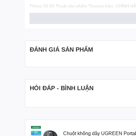
Thông Số Kỹ Thuật sản phẩm Thương hiệu: CHÍNH HÃ
Chuột Độ dày: 3.5cm Bấm nút: nút Mute, tuổi thọ của 3 
thiết lập mặc định là 1600 USB Nhận Tín Hiệu: 2.4G 
phần dưới cùng DPI Nút chuyển đổi theo chu kỳ
ĐÁNH GIÁ SẢN PHẨM
HỎI ĐÁP - BÌNH LUẬN
Chuột không dây UGREEN Porta