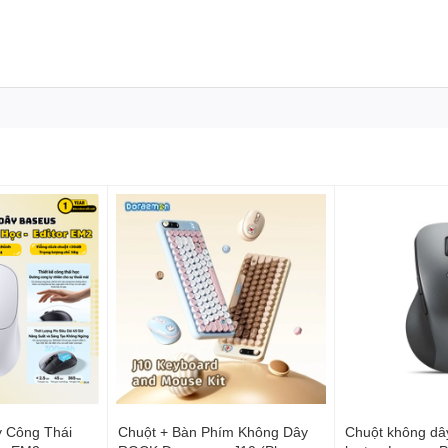
 Công Thái
Chuột + Bàn Phím Không Dây
Chuột không dây