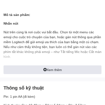
Mô tả sản phẩm:
Nhấn nút
Nút trên cùng là nơi cuộc vui bắt đầu. Chọn từ một menu các
emoji cho cuộc trò chuyện của bạn, hoặc gán nút thông qua phần
mềm Logitech để gửi emoji ưa thích của bạn bằng một cú chạm.
Nếu như cảm thấy không tiện, bạn luôn có thể gán nút vào các
phím tắt khác không phải emoji – như Tắt tiếng Mic hoặc Cắt màn
hình.
Xem thêm
Cảm nhận sự dễ thương ở bất cứ nơi đâu
Thông số kỹ thuật
Chuột POP không chỉ có vẻ bề ngoài đẹp mắt. Nó còn cho cảm
giác tuyệt vời, với đường uốn lượn nhẹ nhàng vừa vặn ngay trong
Pin: 1 pin AA (đi kèm)
lòng bàn tay bạn. Ngoài ra, bạn có thể sử dụng nó hầu như ở