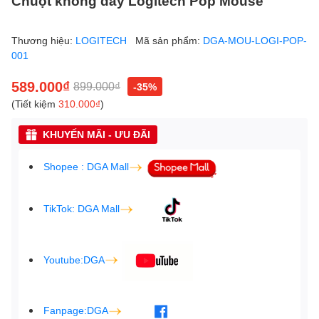
Chuột không dây Logitech Pop Mouse
Thương hiệu:
LOGITECH
Mã sản phẩm:
DGA-MOU-LOGI-POP-
001
589.000₫
899.000₫
-35%
(Tiết kiệm
310.000₫
)
KHUYẾN MÃI - ƯU ĐÃI
Shopee : DGA Mall
TikTok: DGA Mall
Youtube:DGA
Fanpage:DGA