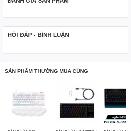
ĐÁNH GIÁ SẢN PHẨM
Với cam kết về chất lượng và độ bền của Logitech, thời lượng pin
của Chuột POP đem đến cho bạn khả năng thể hiện sang trọng
lên tới 2 năm Công nghệ tự động ngủ tiết kiệm năng lượng giúp
tối đa hóa thời lượng pin của Chuột POP, bạn có thể dễ dàng tiếp
cận pin qua nắp từ ở trên cùng.
HỎI ĐÁP - BÌNH LUẬN
Kích thước: Cao 10.48cm x Rộng 5.94cm x Dày 3.52cm
SẢN PHẨM THƯỜNG MUA CÙNG
Trọng lượng: 82 g (kèm pin)
Dung lượng Pin: Lên đến 24 tháng
Tương thích: Windows, MacOS, ChromeOS, PadOS
Cách kết nối: Bluetooth
Cảm biến: Lên đến 4000 DPI
Hãng sản xuất: Logitech