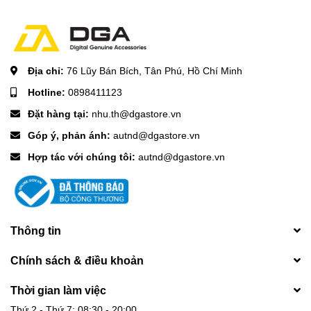
Địa chỉ:
76 Lũy Bán Bích, Tân Phú, Hồ Chí Minh
Hotline:
0898411123
Đặt hàng tại:
nhu.th@dgastore.vn
Góp ý, phản ánh:
autnd@dgastore.vn
Hợp tác với chúng tôi:
autnd@dgastore.vn
Thông tin
Chính sách & điều khoản
Thời gian làm việc
Thứ 2 - Thứ 7: 08:30 - 20:00