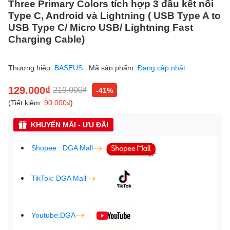
Three Primary Colors tích hợp 3 đầu kết nối
Type C, Android và Lightning ( USB Type A to
USB Type C/ Micro USB/ Lightning Fast
Charging Cable)
Thương hiệu:
BASEUS
Mã sản phẩm:
Đang cập nhật
129.000₫
219.000₫
-41%
(Tiết kiệm:
90.000₫
)
KHUYẾN MÃI - ƯU ĐÃI
Shopee : DGA Mall
TikTok: DGA Mall
Youtube:DGA