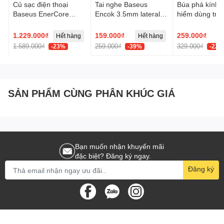
Củ sạc điện thoại
Tai nghe Baseus
Búa phá kính t
Baseus EnerCore
Encok 3.5mm lateral
hiểm dùng trên
CJ21 Fast Charger
in-ear Wired H17 -
Baseus GoTri
with Dual Retractable
Trắng, Model:
Double Heade
1.229.000₫
159.000₫
259.000₫
Hết hàng
Hết hàng
Cables 3C 67W US -
NGCR020002
Safety Hamme
1.589.000₫
259.000₫
329.000₫
-23%
-39%
-22%
Đen, Model:
E0120F00
SẢN PHẨM CÙNG PHÂN KHÚC GIÁ
Bạn muốn nhận khuyến mãi
đặc biệt? Đăng ký ngay.
Đăng ký