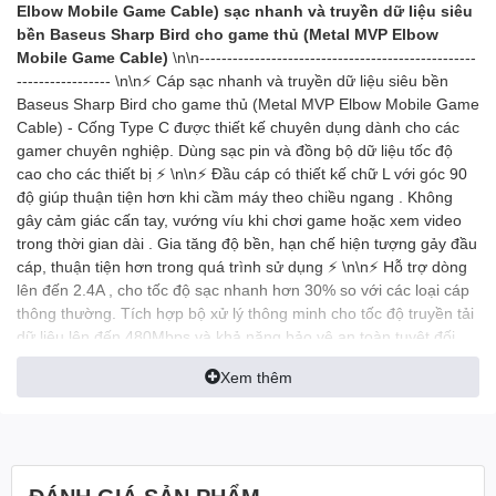
Elbow Mobile Game Cable) sạc nhanh và truyền dữ liệu siêu
bền Baseus Sharp Bird cho game thủ (Metal MVP Elbow
Mobile Game Cable)
\n\n--------------------------------------------------
----------------- \n\n⚡ Cáp sạc nhanh và truyền dữ liệu siêu bền
Baseus Sharp Bird cho game thủ (Metal MVP Elbow Mobile Game
Cable) - Cống Type C được thiết kế chuyên dụng dành cho các
gamer chuyên nghiệp. Dùng sạc pin và đồng bộ dữ liệu tốc độ
cao cho các thiết bị ⚡ \n\n⚡ Đầu cáp có thiết kế chữ L với góc 90
độ giúp thuận tiện hơn khi cầm máy theo chiều ngang . Không
gây cảm giác cấn tay, vướng víu khi chơi game hoặc xem video
trong thời gian dài . Gia tăng độ bền, hạn chế hiện tượng gảy đầu
cáp, thuận tiện hơn trong quá trình sử dụng ⚡ \n\n⚡ Hỗ trợ dòng
lên đến 2.4A , cho tốc độ sạc nhanh hơn 30% so với các loại cáp
thông thường. Tích hợp bộ xử lý thông minh cho tốc độ truyền tải
dữ liệu lên đến 480Mbps và khả năng bảo vệ an toàn tuyệt đối
cho thiết bị của bạn ⚡ \n\n⚡ Đầu cáp được làm bằng kim loại cao
Xem thêm
cấp, siêu bền, thiết kế đặc biệt chắc chắn, chống hiện tượng gảy
đầu cáp. Được trang bị đèn LED báo hiệu. Dây cáp làm bằng sợi
nylon carbon siêu bền chống nhiễu tốt, cho thời gian sử dụng cực
lâu và ổn định ⚡ \n\n⚡ Thiết kế cực đẹp và sang trọng, mọi chi tiết
được hoàn thiện ở mức cao cấp ⚡ \n\n----------------------------------
ĐÁNH GIÁ SẢN PHẨM