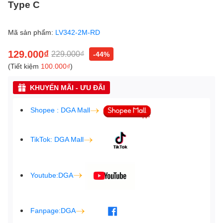
Type C
Mã sản phẩm:
LV342-2M-RD
129.000₫
229.000₫
-44%
(Tiết kiệm
100.000₫
)
KHUYẾN MÃI - ƯU ĐÃI
Shopee : DGA Mall
TikTok: DGA Mall
Youtube:DGA
Fanpage:DGA