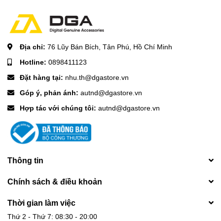
Địa chỉ:
76 Lũy Bán Bích, Tân Phú, Hồ Chí Minh
Hotline:
0898411123
Đặt hàng tại:
nhu.th@dgastore.vn
Góp ý, phản ánh:
autnd@dgastore.vn
Hợp tác với chúng tôi:
autnd@dgastore.vn
Thông tin
Chính sách & điều khoản
Thời gian làm việc
\n\n \n\n
Thứ 2 - Thứ 7: 08:30 - 20:00