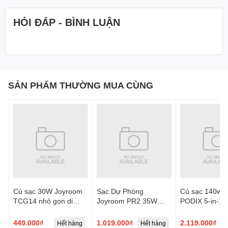
HỎI ĐÁP - BÌNH LUẬN
SẢN PHẨM THƯỜNG MUA CÙNG
Củ sạc 30W Joyroom
Sạc Dự Phòng
Củ sạc 140w 
TCG14 nhỏ gọn di
Joyroom PR2 35W
PODIX 5-in-1 
động 3 cổng sạc kèm
Mini dây rút C kèm cáp
Station
cáp C to L
L chứng nhận CCC
449.000₫
1.019.000₫
2.119.000₫
Hết hàng
Hết hàng
H