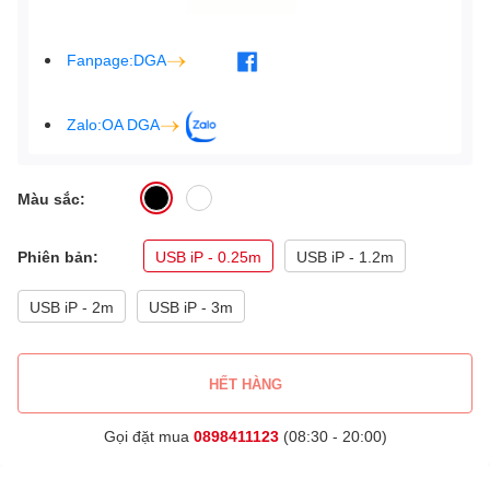
Fanpage:DGA
Zalo:OA DGA
Màu sắc:
Phiên bản:
USB iP - 0.25m
USB iP - 1.2m
USB iP - 2m
USB iP - 3m
HẾT HÀNG
Gọi đặt mua
0898411123
(08:30 - 20:00)