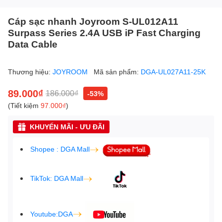
Cáp sạc nhanh Joyroom S-UL012A11
Surpass Series 2.4A USB iP Fast Charging
Data Cable
Thương hiệu:
JOYROOM
Mã sản phẩm:
DGA-UL027A11-25K
89.000₫
186.000₫
-53%
(Tiết kiệm
97.000₫
)
KHUYẾN MÃI - ƯU ĐÃI
Shopee : DGA Mall
TikTok: DGA Mall
Youtube:DGA