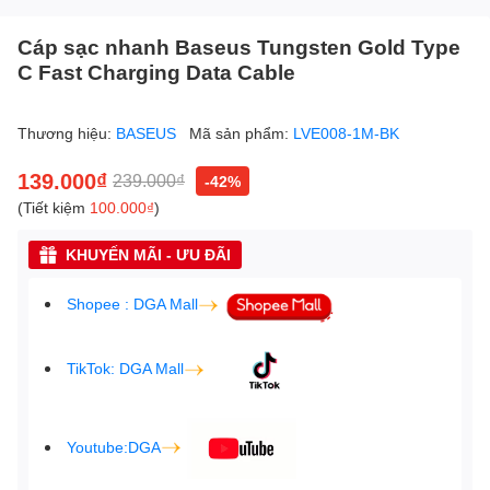
Cáp sạc nhanh Baseus Tungsten Gold Type
C Fast Charging Data Cable
Thương hiệu:
BASEUS
Mã sản phẩm:
LVE008-1M-BK
139.000₫
239.000₫
-42%
(Tiết kiệm
100.000₫
)
KHUYẾN MÃI - ƯU ĐÃI
Shopee : DGA Mall
TikTok: DGA Mall
Youtube:DGA