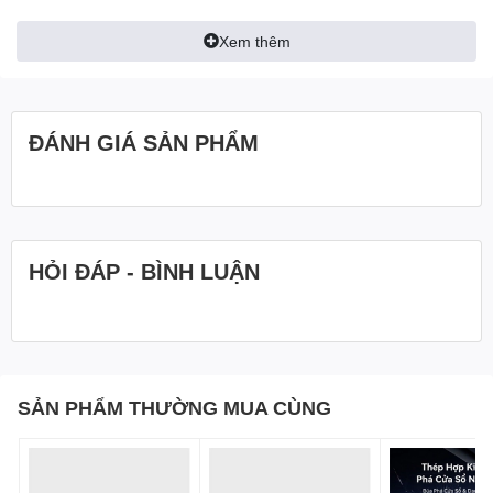
– Dây cáp với phần lõi được trang bị lên đến 6 lõi đồng giúp ổn
Xem thêm
định công suất khi sạc cũng như khi truyền data. Bên ngoài được
bọc vải dù chất lượng cao siêu bền và linh hoạt giúp giảm tỉ lệ đứt
gãy. Cảm giác cầm trên tay và khi sử dụng được thoải mái hơn,
thời gian sử dụng được lâu hơn.
ĐÁNH GIÁ SẢN PHẨM
– Được trang bị Velcro giúp cố định dây cáp gọn gàng sau khi sử
dụng, chống rối dây. Thiết kế cực đẹp và sang trọng. Mọi chi tiết
được hoàn thiện ở mức cao cấp .
HỎI ĐÁP - BÌNH LUẬN
SẢN PHẨM THƯỜNG MUA CÙNG