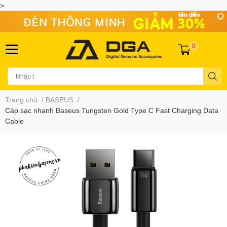
>
0
Trang chủ
/
BASEUS
/
Cáp sạc nhanh Baseus Tungsten Gold Type C Fast Charging Data
Cable