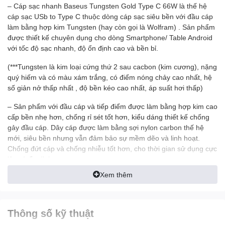
– Cáp sạc nhanh Baseus Tungsten Gold Type C 66W là thế hệ
cáp sạc USb to Type C thuộc dòng cáp sạc siêu bền với đầu cáp
làm bằng hợp kim Tungsten (hay còn gọi là Wolfram) . Sản phẩm
được thiết kế chuyên dụng cho dòng Smartphone/ Table Android
với tốc độ sạc nhanh, độ ổn định cao và bền bỉ.
(***Tungsten là kim loại cứng thứ 2 sau cacbon (kim cương), nặng
quý hiếm và có màu xám trắng, có điểm nóng chảy cao nhất, hệ
số giản nở thấp nhất , độ bền kéo cao nhất, áp suất hơi thấp)
– Sản phẩm với đầu cáp và tiếp điểm được làm bằng hợp kim cao
cấp bền nhẹ hơn, chống rỉ sét tốt hơn, kiểu dáng thiết kế chống
gảy đầu cáp. Dây cáp được làm bằng sợi nylon carbon thế hệ
mới, siêu bền nhưng vẫn đảm bảo sự mềm dẽo và linh hoạt.
Chống đứt cáp và chống nhiễu tốt hơn, cho thời gian sử dụng cực
lâu và ổn định.
Xem thêm
– Hỗ trợ nhiều mức cấu hình dòng điện và điện áp khác nhau
(dòng hỗ trợ tối đa lên đến 6A ), tương thích với hầu hết các thiết
bị số chuẩn type C hiện nay. Tốc độ sạc được điều chỉnh phù hợp
với thiết bị và từng giai đoạn sạc và dung lương pin của thiết bị,
Thông số kỹ thuật
đảm bảo an toàn, không gây quá nhiệt, chay pin, phù pin.