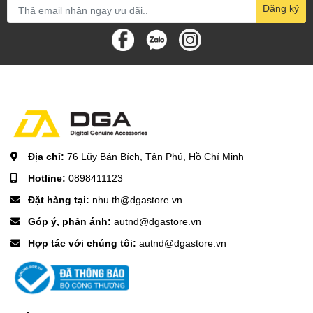
Đăng ký
Địa chỉ:
76 Lũy Bán Bích, Tân Phú, Hồ Chí Minh
Hotline:
0898411123
Đặt hàng tại:
nhu.th@dgastore.vn
Góp ý, phản ánh:
autnd@dgastore.vn
Hợp tác với chúng tôi:
autnd@dgastore.vn