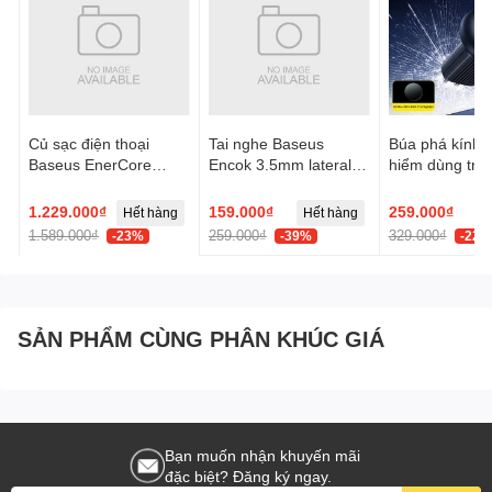
Củ sạc điện thoại
Tai nghe Baseus
Búa phá kính t
Baseus EnerCore
Encok 3.5mm lateral
hiểm dùng trên
CJ21 Fast Charger
in-ear Wired H17 -
Baseus GoTri
with Dual Retractable
Trắng, Model:
Double Heade
1.229.000₫
159.000₫
259.000₫
Hết hàng
Hết hàng
Cables 3C 67W US -
NGCR020002
Safety Hamme
1.589.000₫
259.000₫
329.000₫
-23%
-39%
-22%
Đen, Model:
E0120F00
SẢN PHẨM CÙNG PHÂN KHÚC GIÁ
Bạn muốn nhận khuyến mãi
đặc biệt? Đăng ký ngay.