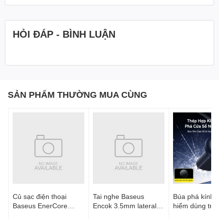
HỎI ĐÁP - BÌNH LUẬN
SẢN PHẨM THƯỜNG MUA CÙNG
Củ sạc điện thoại
Tai nghe Baseus
Búa phá kính t
Baseus EnerCore
Encok 3.5mm lateral
hiểm dùng trên
CJ21 Fast Charger
in-ear Wired H17 -
Baseus GoTri