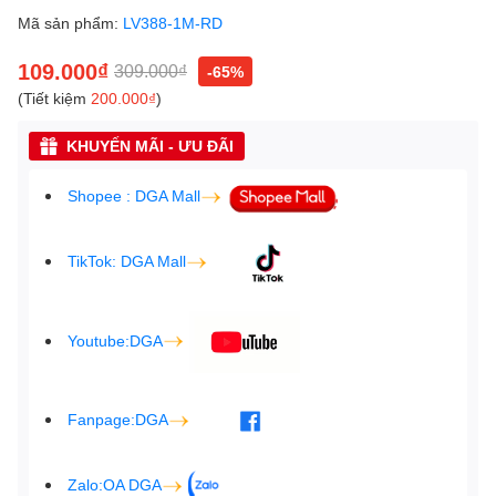
Mã sản phẩm:
LV388-1M-RD
109.000₫
309.000₫
-65%
(Tiết kiệm
200.000₫
)
KHUYẾN MÃI - ƯU ĐÃI
Shopee : DGA Mall
TikTok: DGA Mall
Youtube:DGA
Fanpage:DGA
Zalo:OA DGA