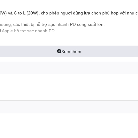
00W) và C to L (20W), cho phép người dùng lựa chọn phù hợp với nhu 
ng, các thiết bị hỗ trợ sạc nhanh PD công suất lớn.
ị Apple hỗ trợ sạc nhanh PD.
Xem thêm
iúp người dùng tiết kiệm thời gian sạc cho các thiết bị.
úp sạc nhanh chóng các dòng iPhone và iPad hỗ trợ PD.
0W giúp sạc đầy pin các thiết bị Samsung và laptop một cách nhanh 
i, giúp bạn nhanh chóng quay trở lại sử dụng thiết bị.
mà còn cho phép truyền dữ liệu với tốc độ cao lên đến 480Mbps.
ển dữ liệu giữa các thiết bị một cách nhanh chóng.
uyền tải dữ liệu.