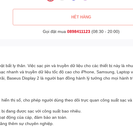
HẾT HÀNG
Gọi đặt mua
0898411123
(08:30 - 20:00)
vật bất ly thân. Việc sạc pin và truyền dữ liệu cho các thiết bị này là
ạc nhanh và truyền dữ liệu tốc độ cao cho iPhone, Samsung, Laptop và n
 rãi, Baseus Display 2 là người bạn đồng hành lý tưởng cho mọi hành tr
hiển thị số, cho phép người dùng theo dõi trực quan công suất sạc và 
 bị đang được sạc với công suất bao nhiêu.
oạt động của cáp, đảm bảo an toàn.
tăng thêm sự chuyên nghiệp.