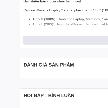
Hai phiên bản - Lựa chọn linh hoạt
Cáp sạc Baseus Display 2 có hai phiên bản: C to C (1
C to C (100W):
Dành cho Laptop, MacBook, Samsu
C to L (20W):
Dành cho iPhone, iPad, các thiết b
Sạc nhanh - Tiết kiệm thời gian
Cáp sạc Baseus Display 2 hỗ trợ công nghệ sạc nhanh, g
Sạc nhanh cho iPhone/iPad:
Công suất 20W gi
Sạc nhanh cho Samsung/Laptop:
Công suất 10
Tiết kiệm thời gian:
Giảm thiểu thời gian chờ đợ
ĐÁNH GIÁ SẢN PHẨM
Truyền dữ liệu tốc độ cao - 480Mbps
Cáp sạc Baseus Display 2 không chỉ hỗ trợ sạc nhanh 
Truyền dữ liệu nhanh chóng:
Sao chép, di chuy
Tiết kiệm thời gian:
Không cần chờ đợi lâu khi tr
HỎI ĐÁP - BÌNH LUẬN
Chất liệu cao cấp - Bền bỉ và an toàn