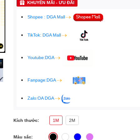
KHUYẾN MÃI - ƯU ĐÃI
Shopee : DGA Mall
TikTok: DGA Mall
Youtube:DGA
Fanpage:DGA
Zalo:OA DGA
Kích thước:
1M
2M
Màu sắc: