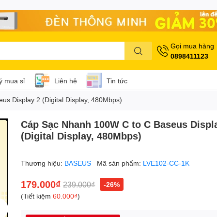
Gọi mua hàng
0898411123
lý mua sỉ
Liên hệ
Tin tức
s Display 2 (Digital Display, 480Mbps)
Cáp Sạc Nhanh 100W C to C Baseus Displ
(Digital Display, 480Mbps)
Thương hiệu:
BASEUS
Mã sản phẩm:
LVE102-CC-1K
179.000₫
239.000₫
-26%
(Tiết kiệm
60.000₫
)