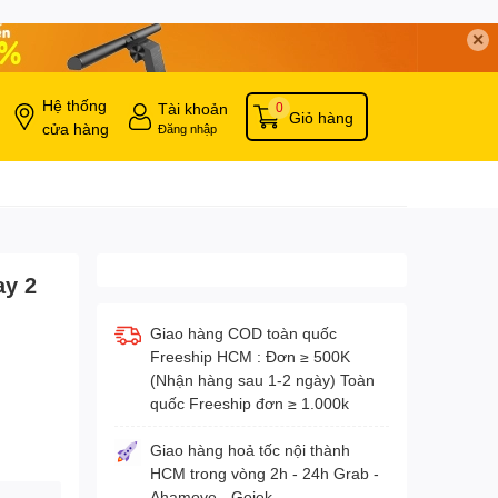
✕
Hệ thống
Tài khoản
0
Giỏ hàng
cửa hàng
Đăng nhập
ay 2
Giao hàng COD toàn quốc
Freeship HCM : Đơn ≥ 500K
(Nhận hàng sau 1-2 ngày) Toàn
quốc Freeship đơn ≥ 1.000k
Giao hàng hoả tốc nội thành
HCM trong vòng 2h - 24h Grab -
Ahamove - Gojek