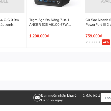
44 C-C 0.9m
Trạm Sạc Đa Năng 7-in-1
Củ Sạc Nhanh
màu xanh
ANKER 525 A91C0 67W
PowerPort III 2
(ActiveShield™ 2.0, 3*AC
(GaN II Charger
Outlets + 2*USB-A + 2*USB-C)
VN
1.290.000₫
759.000₫
790.000₫
-4%
Bạn muốn nhận khuyến mãi đặc biệt?
Đăng ký ngay.