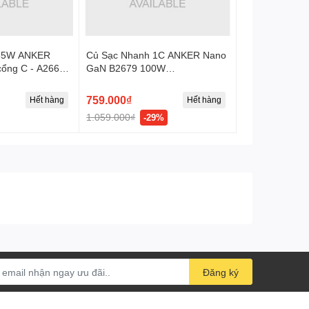
 65W ANKER
Củ Sạc Nhanh 1C ANKER Nano
 cổng C - A2666
GaN B2679 100W
) - Chính hãng
(ActiveShield™ 2.0, Kèm Cáp C
to C 1.8m)
759.000₫
Hết hàng
Hết hàng
1.059.000₫
-29%
Đăng ký