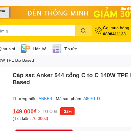
Gọi mua hàng
0898411123
lý mua sỉ
Liên hệ
Tin tức
40W TPE Bio Based
Cáp sạc Anker 544 cổng C to C 140W TPE 
Based
Thương hiệu:
ANKER
Mã sản phẩm:
A80F1-D
149.000₫
219.000₫
-32%
(Tiết kiệm
70.000₫
)