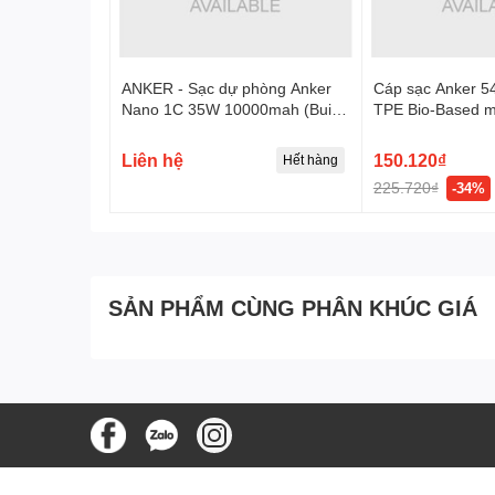
ANKER - Sạc dự phòng Anker
Cáp sạc Anker 5
Nano 1C 35W 10000mah (Built-
TPE Bio-Based 
In USB-C, Made for Apple
dương
Watch) Trắng (White) A1657H21
Liên hệ
150.120₫
Hết hàng
- 194644294304 - 10.000 MAH -
225.720₫
-34%
35W - WHITE
SẢN PHẨM CÙNG PHÂN KHÚC GIÁ