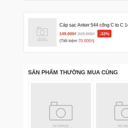
Cáp sạc Anker 544 cổng C to C 
149.000₫
219.000₫
-32%
(Tiết kiệm
70.000₫
)
SẢN PHẨM THƯỜNG MUA CÙNG