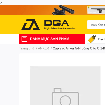
>
DANH MỤC SẢN PHẨM
Đại 
Trang chủ
/
ANKER
/
Cáp sạc Anker 544 cổng C to C 1