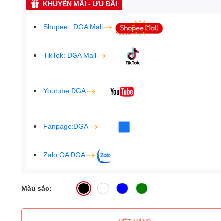
KHUYẾN MÃI - ƯU ĐÃI
Shopee : DGA Mall
TikTok: DGA Mall
Youtube:DGA
Fanpage:DGA
Zalo:OA DGA
Màu sắc: