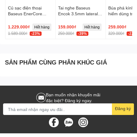
Củ sạc điện thoại
Tai nghe Baseus
Búa phá kính t
Baseus EnerCore
Encok 3.5mm lateral
hiểm dùng trên
CJ21 Fast Charger
in-ear Wired H17 -
Baseus GoTri
with Dual Retractable
Trắng, Model:
Double Heade
1.229.000₫
159.000₫
259.000₫
Hết hàng
Hết hàng
Cables 3C 67W US -
NGCR020002
Safety Hamme
1.589.000₫
259.000₫
329.000₫
-23%
-39%
-22%
Đen, Model:
E0120F00
SẢN PHẨM CÙNG PHÂN KHÚC GIÁ
Bạn muốn nhận khuyến mãi
đặc biệt? Đăng ký ngay.
Đăng ký