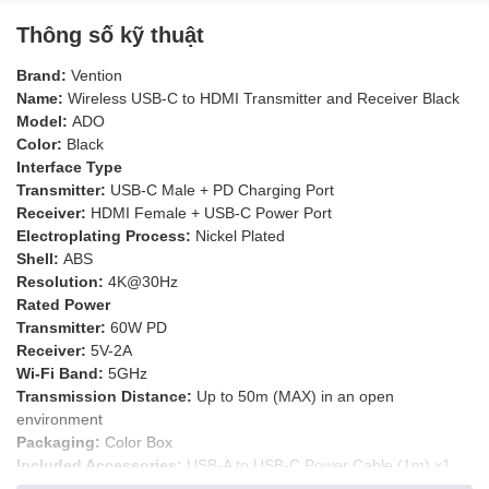
Thông số kỹ thuật
Brand:
Vention
Name:
Wireless USB-C to HDMI Transmitter and Receiver Black
Model:
ADO
Color:
Black
Interface Type
Transmitter:
USB-C Male + PD Charging Port
Receiver:
HDMI Female + USB-C Power Port
Electroplating Process:
Nickel Plated
Shell:
ABS
Resolution:
4K@30Hz
Rated Power
Transmitter:
60W PD
Receiver:
5V-2A
Wi-Fi Band:
5GHz
Transmission Distance:
Up to 50m (MAX) in an open
environment
Packaging:
Color Box
Included Accessories:
USB-A to USB-C Power Cable (1m) x1,
HDMI High-Definition Cable (0.3m)x1