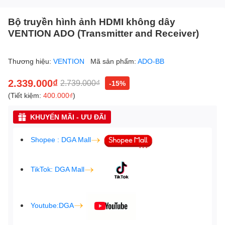
Bộ truyền hình ảnh HDMI không dây
VENTION ADO (Transmitter and Receiver)
Thương hiệu:
VENTION
Mã sản phẩm:
ADO-BB
2.339.000₫
2.739.000₫
-15%
(Tiết kiệm:
400.000₫
)
KHUYẾN MÃI - ƯU ĐÃI
Shopee : DGA Mall
TikTok: DGA Mall
Youtube:DGA