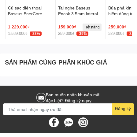
Củ sạc điện thoại
Tai nghe Baseus
Búa phá kính t
Baseus EnerCore
Encok 3.5mm lateral
hiểm dùng trên
CJ21 Fast Charger
in-ear Wired H17 -
Baseus GoTri
with Dual Retractable
Trắng, Model:
Double Heade
1.229.000₫
159.000₫
259.000₫
Hết hàng
Cables 3C 67W US -
NGCR020002
Safety Hamme
1.589.000₫
259.000₫
329.000₫
-23%
-39%
-22%
Đen, Model:
E0120F00
SẢN PHẨM CÙNG PHÂN KHÚC GIÁ
Bạn muốn nhận khuyến mãi
đặc biệt? Đăng ký ngay.
Đăng ký