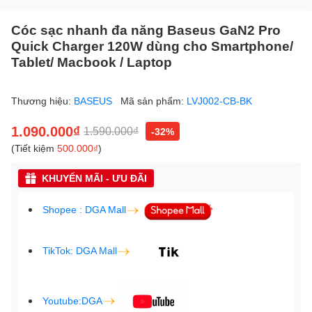
Cóc sạc nhanh đa năng Baseus GaN2 Pro
Quick Charger 120W dùng cho Smartphone/
Tablet/ Macbook / Laptop
Thương hiệu:
BASEUS
Mã sản phẩm:
LVJ002-CB-BK
1.090.000₫
1.590.000₫
-32%
(Tiết kiệm
500.000₫
)
KHUYẾN MÃI - ƯU ĐÃI
Shopee : DGA Mall
TikTok: DGA Mall
Youtube:DGA