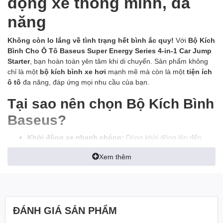
động xe thông minh, đa
năng
Không còn lo lắng về tình trạng hết bình ắc quy!
Với
Bộ Kích
Bình Cho Ô Tô Baseus Super Energy Series 4-in-1 Car Jump
Starter
, bạn hoàn toàn yên tâm khi di chuyển. Sản phẩm không
chỉ là một
bộ kích bình xe hơi
mạnh mẽ mà còn là một
tiện ích
ô tô
đa năng, đáp ứng mọi nhu cầu của bạn.
Tại sao nên chọn Bộ Kích Bình
Baseus?
Khởi động xe nhanh chóng:
Dòng khởi động lên đến
1200A giúp bạn khởi động xe chỉ trong vài giây.
Xem thêm
Đa chức năng:
Ngoài chức năng khởi động xe, sản phẩm
còn có thể sạc điện thoại, máy tính bảng và các thiết bị
điện tử khác.
Dung lượng pin lớn:
Với dung lượng pin 7800mAh, bạn
có thể sử dụng nhiều lần mà không lo hết pin.
ĐÁNH GIÁ SẢN PHẨM
An toàn:
Được trang bị nhiều tính năng bảo vệ như ngắn
mạch, quá nhiệt, quá dòng, đảm bảo an toàn cho người sử