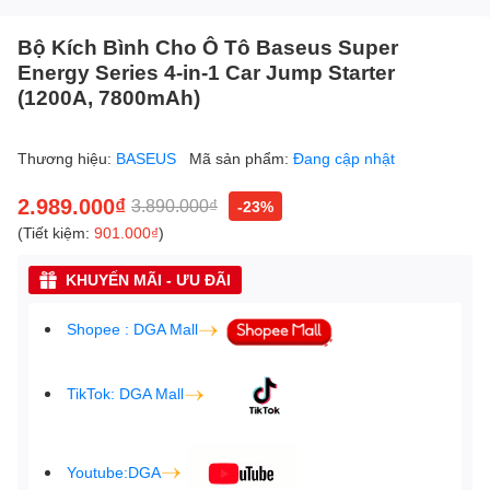
Bộ Kích Bình Cho Ô Tô Baseus Super
Energy Series 4-in-1 Car Jump Starter
(1200A, 7800mAh)
Thương hiệu:
BASEUS
Mã sản phẩm:
Đang cập nhật
2.989.000₫
3.890.000₫
-23%
(Tiết kiệm:
901.000₫
)
KHUYẾN MÃI - ƯU ĐÃI
Shopee : DGA Mall
TikTok: DGA Mall
Youtube:DGA