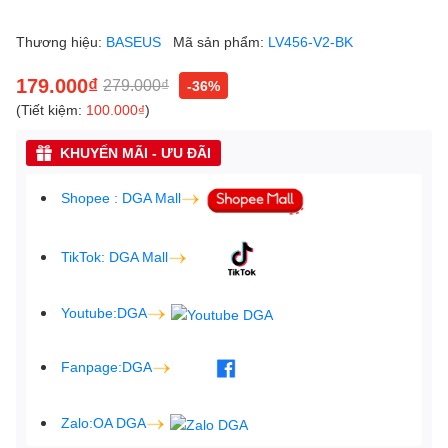
Thương hiệu:
BASEUS
Mã sản phẩm:
LV456-V2-BK
179.000₫
279.000₫
-36%
(Tiết kiệm:
100.000₫
)
KHUYẾN MÃI - ƯU ĐÃI
Shopee : DGA Mall
TikTok: DGA Mall
Youtube:DGA
Fanpage:DGA
Zalo:OA DGA