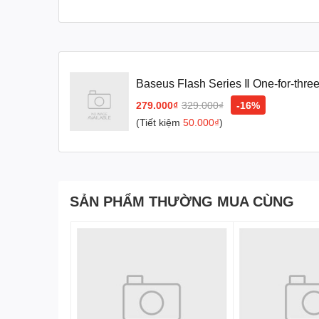
Baseus Flash Series Ⅱ One-for-thr
100W 1.2m Blue
279.000₫
329.000₫
-16%
(Tiết kiệm
50.000₫
)
SẢN PHẨM THƯỜNG MUA CÙNG