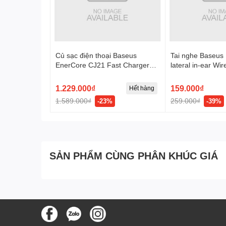
Củ sạc điện thoại Baseus
Tai nghe Baseus
EnerCore CJ21 Fast Charger
lateral in-ear Wi
with Dual Retractable Cables 3C
Model: NGCR02
67W US - Đen, Model:
1.229.000₫
159.000₫
Hết hàng
E0120F00
1.589.000₫
259.000₫
-23%
-39%
SẢN PHẨM CÙNG PHÂN KHÚC GIÁ