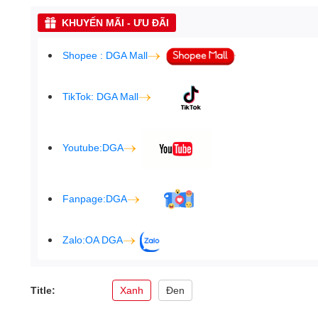
KHUYẾN MÃI - ƯU ĐÃI
Shopee : DGA Mall
TikTok: DGA Mall
Youtube:DGA
Fanpage:DGA
Zalo:OA DGA
Title:
Xanh
Đen