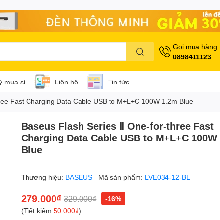
Gọi mua hàng
0898411123
lý mua sỉ
Liên hệ
Tin tức
hree Fast Charging Data Cable USB to M+L+C 100W 1.2m Blue
Baseus Flash Series Ⅱ One-for-three Fast
Charging Data Cable USB to M+L+C 100W
Blue
Thương hiệu:
BASEUS
Mã sản phẩm:
LVE034-12-BL
279.000₫
329.000₫
-16%
(Tiết kiệm
50.000₫
)