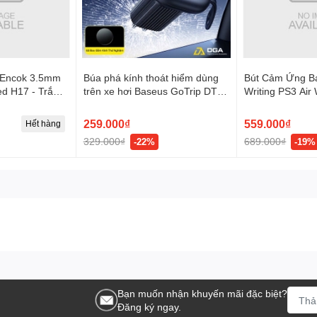
 Encok 3.5mm
Búa phá kính thoát hiểm dùng
Bút Cảm Ứng B
red H17 - Trắng,
trên xe hơi Baseus GoTrip DT1
Writing PS3 Air
0002
Double Headed Car Safety
Bluetooth Versi
Hammer
15H, 6D Tilt Sens
259.000₫
559.000₫
Hết hàng
Custom Shortcu
329.000₫
689.000₫
-22%
-19%
Rejection, Stro
Attachment, Rea
display)
Bạn muốn nhận khuyến mãi đặc biệt?
Đăng ký ngay.