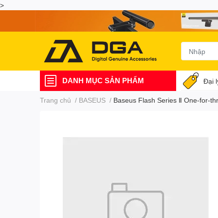
>
DANH MỤC SẢN PHẨM
Đại 
Trang chủ
/
BASEUS
/
Baseus Flash Series Ⅱ One-for-t