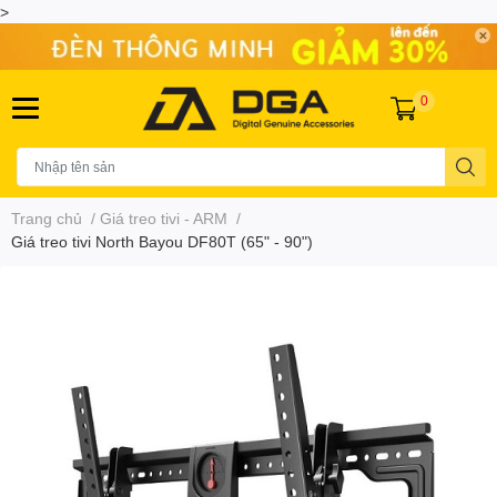
>
0
Trang chủ
/
Giá treo tivi - ARM
/
Giá treo tivi North Bayou DF80T (65" - 90")