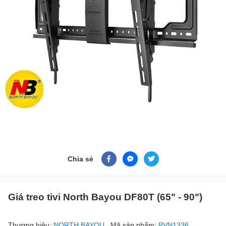
Chia sẻ
Giá treo tivi North Bayou DF80T (65" - 90")
Thương hiệu:
NORTH BAYOU
Mã sản phẩm:
PVN1336