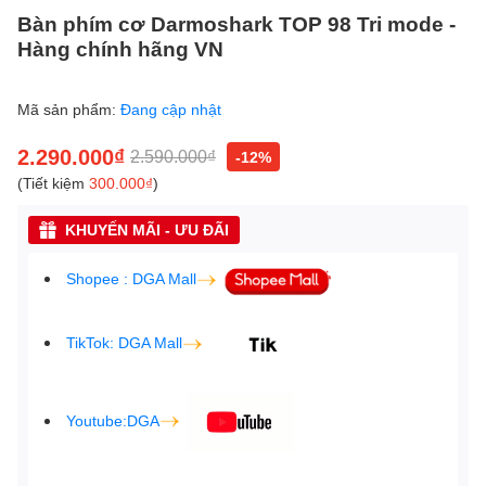
Bàn phím cơ Darmoshark TOP 98 Tri mode -
Hàng chính hãng VN
Mã sản phẩm:
Đang cập nhật
2.290.000₫
2.590.000₫
-12%
(Tiết kiệm
300.000₫
)
KHUYẾN MÃI - ƯU ĐÃI
Shopee : DGA Mall
TikTok: DGA Mall
Youtube:DGA