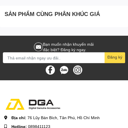
SẢN PHẨM CÙNG PHÂN KHÚC GIÁ
Bạn muốn nhận khuyến mãi
đặc biệt? Đăng ký ngay.
Đăng ký
Địa chỉ:
76 Lũy Bán Bích, Tân Phú, Hồ Chí Minh
Hotline:
0898411123