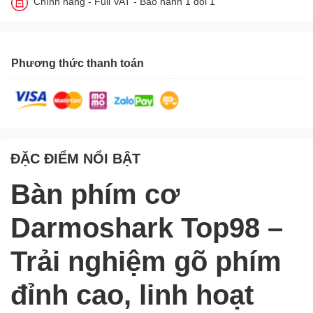
Chính hãng - Full VAT - Bảo hành 1 đổi 1
Phương thức thanh toán
ĐẶC ĐIỂM NỔI BẬT
Bàn phím cơ
Darmoshark Top98 –
Trải nghiệm gõ phím
đỉnh cao, linh hoạt