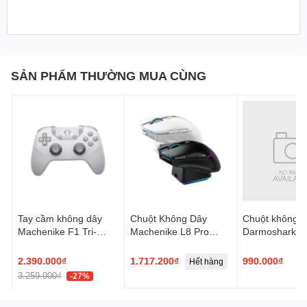
SẢN PHẨM THƯỜNG MUA CÙNG
Tay cầm không dây
Chuột Không Dây
Chuột không d
Machenike F1 Tri-
Machenike L8 Pro
Darmoshark M
mode - Hàng chính
Dual Mode 8K RGB
Wireless PAW
hãng
2.390.000₫
1.717.200₫
990.000₫
Hết hàng
H
3.259.000₫
-27%