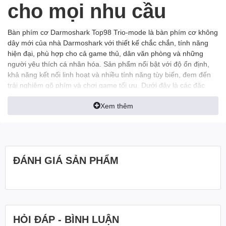
cho mọi nhu cầu
Bàn phím cơ Darmoshark Top98 Trio-mode là bàn phím cơ không
dây mới của nhà Darmoshark với thiết kế chắc chắn, tính năng
hiện đại, phù hợp cho cả game thủ, dân văn phòng và những
người yêu thích cá nhân hóa. Sản phẩm nổi bật với độ ổn định,
khả năng kết nối linh hoạt và nhiều tính năng tùy biến, đem đến
trải nghiệm gõ phím và chơi game tối ưu. Dưới đây là các đặc
điểm nổi bật của chiếc bàn phím này.
Xem thêm
Thiết Kế Gọn Nhẹ và Ổn Định
với Layout 98%
Layout 98% giúp tiết kiệm không gian, giữ lại đầy đủ các phím
ĐÁNH GIÁ SẢN PHẨM
cần thiết và không ảnh hưởng đến hiệu suất. Kết cấu Top-
Mounted (gắn trên đỉnh) giúp bàn phím ổn định, chống rung lắc
khi gõ, mang lại cảm giác gõ chắc chắn và thoải mái.
Bàn phím cơ Darmoshark Top98 Trio-mode còn có 2 lựa chọn
màu sắc cực kỳ trendy, đảm bảo cả yếu tố thời trang lẫn hiệu suất
HỎI ĐÁP - BÌNH LUẬN
cho anh em.