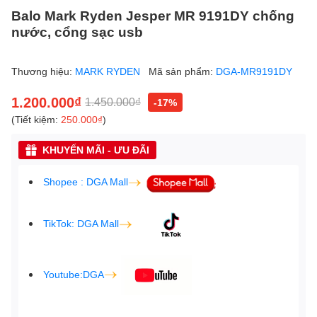
Balo Mark Ryden Jesper MR 9191DY chống
nước, cổng sạc usb
Thương hiệu:
MARK RYDEN
Mã sản phẩm:
DGA-MR9191DY
1.200.000₫
1.450.000₫
-17%
(Tiết kiệm:
250.000₫
)
KHUYẾN MÃI - ƯU ĐÃI
Shopee : DGA Mall
TikTok: DGA Mall
Youtube:DGA