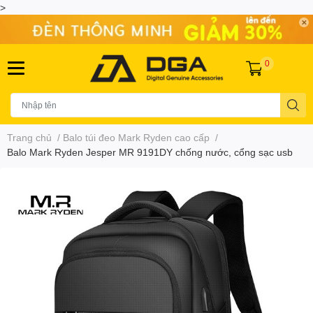
>
0
Trang chủ
/
Balo túi đeo Mark Ryden cao cấp
/
Balo Mark Ryden Jesper MR 9191DY chống nước, cổng sạc usb