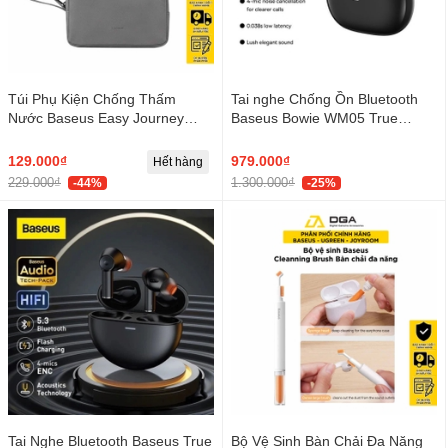
Túi Phụ Kiện Chống Thấm
Tai nghe Chống Ồn Bluetooth
Nước Baseus Easy Journey
Baseus Bowie WM05 True
Series Storage Bag
Wireless Earphones creamy
129.000₫
979.000₫
Hết hàng
229.000₫
1.300.000₫
-44%
-25%
Tai Nghe Bluetooth Baseus True
Bộ Vệ Sinh Bàn Chải Đa Năng