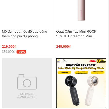
Mô đun quạt tốc độ cao dùng
Quạt Cầm Tay Mini ROCK
thêm cho pin dự phòng
SPACE Doraemon Mini
AECOOLY Air Mate
Handheld Turbine Fan
(17000RPM, 4-Speed Level
(Doraemon Authentic Licensed)
219.000₫
249.000₫
Adjustment)
359.000₫
-39%