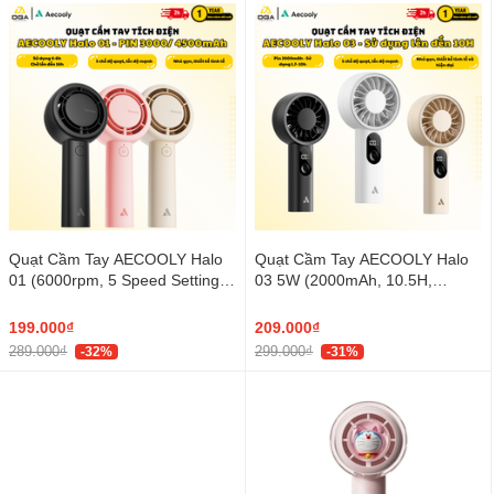
Quạt Cầm Tay AECOOLY Halo
Quạt Cầm Tay AECOOLY Halo
01 (6000rpm, 5 Speed Settings,
03 5W (2000mAh, 10.5H,
16H, 3000mAh, 40 dB Low
6000RPM, 5 Adjustable Speeds,
Noise)
6m/s, Digital Display)
199.000₫
209.000₫
289.000₫
299.000₫
-32%
-31%