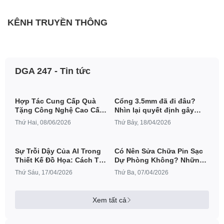
KÊNH TRUYỀN THÔNG
DGA 247 - Tin tức
Hợp Tác Cung Cấp Quà
Cổng 3.5mm đã đi đâu?
Tặng Công Nghệ Cao Cấp
Nhìn lại quyết định gây
Cho Mitsubishi Electric
tranh cãi nhất lịch sử
Thứ Hai, 08/06/2026
Thứ Bảy, 18/04/2026
smartphone
Sự Trỗi Dậy Của AI Trong
Có Nên Sửa Chữa Pin Sạc
Thiết Kế Đồ Họa: Cách Tận
Dự Phòng Không? Những
Dụng Midjourney Và Canva
Sự Thật "Giật Mình" Bạn
Thứ Sáu, 17/04/2026
Thứ Ba, 07/04/2026
AI Để Tối Ưu Quy Trình
Cần Biết
Sáng Tạo
Xem tất cả