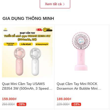
Xem tất cả
GIA DỤNG THÔNG MINH
Quạt Mini Cầm Tay USAMS
Quạt Cầm Tay Mini ROCK
ZB354 3W (500mAh, 3 Speed
Doraemon Air Bubble Mini
Settings, 10400RPM, 2H)
Handheld Fan
159.000₫
189.000₫
259.000₫
229.000₫
-39%
-18%