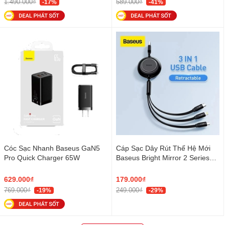
1.490.000₫
589.000₫
-17%
-41%
Cóc Sạc Nhanh Baseus GaN5
Cáp Sạc Dây Rút Thế Hệ Mới
Pro Quick Charger 65W
Baseus Bright Mirror 2 Series
Retractable 3 in 1
629.000₫
179.000₫
769.000₫
249.000₫
-19%
-29%