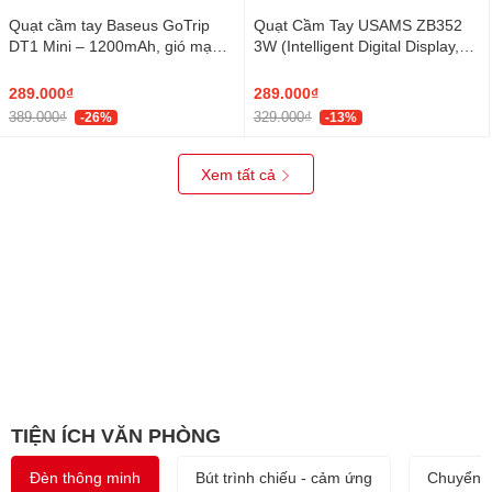
Quạt cầm tay Baseus GoTrip
Quạt Cầm Tay USAMS ZB352
DT1 Mini – 1200mAh, gió mạnh
3W (Intelligent Digital Display,
4m/s, 3 tốc độ, êm 39dB, quay
1200mAh, 5-gear of Wind, 105°
10000RPM, dùng 4h
Foldable, 10398RPM)
289.000₫
289.000₫
389.000₫
329.000₫
-26%
-13%
Xem tất cả
TIỆN ÍCH VĂN PHÒNG
Đèn thông minh
Bút trình chiếu - cảm ứng
Chuyển đ