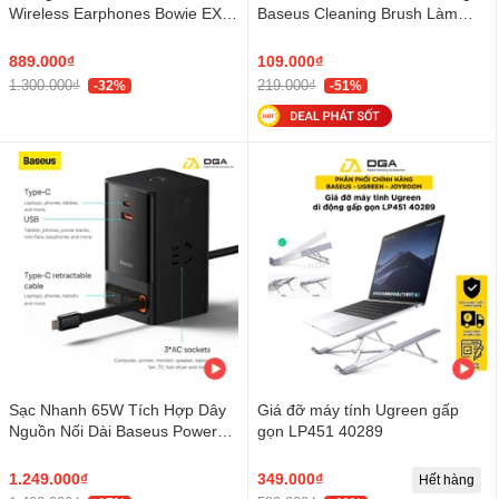
Wireless Earphones Bowie EX
Baseus Cleaning Brush Làm
ENC
Sạch Tai Nghe Airpods Điện
Thoại Bàn Phím
889.000₫
109.000₫
1.300.000₫
219.000₫
-32%
-51%
Sạc Nhanh 65W Tích Hợp Dây
Giá đỡ máy tính Ugreen gấp
Nguồn Nối Dài Baseus Power
gọn LP451 40289
Combo Digital Power Strip
1.249.000₫
349.000₫
Hết hàng