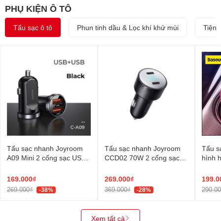
PHỤ KIỆN Ô TÔ
Tẩu sạc ô tô
Phun tinh dầu & Lọc khí khử mùi
Tiện í
Tẩu sạc nhanh Joyroom
Tẩu sạc nhanh Joyroom
Tẩu s
A09 Mini 2 cổng sạc USB
CCD02 70W 2 cổng sạc
hình h
QC3.0 Smart fast charge
PD*2 màn hình hiển thị
hơi B
Black
Digital Display Car
Quick
169.000₫
269.000₫
199.0
Charger
269.000₫
369.000₫
290.0
-38%
-28%
Xem tất cả