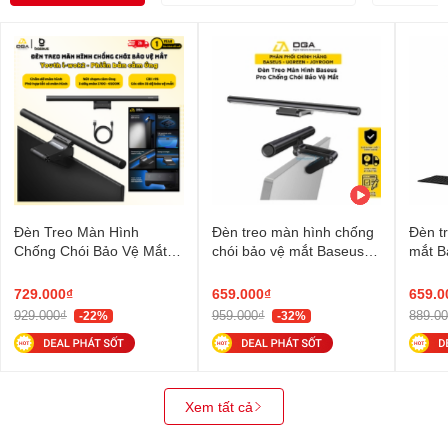
Đèn Treo Màn Hình
Đèn treo màn hình chống
Đèn t
Chống Chói Bảo Vệ Mắt
chói bảo vệ mắt Baseus i-
mắt B
Baseus i-wok2 Series USB
work Series Pro
Youth
Asymmetric Light Source
729.000₫
659.000₫
659.0
Screen Hanging Light
929.000₫
959.000₫
889.0
-22%
-32%
Xem tất cả