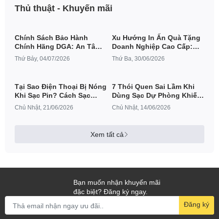
Thủ thuật - Khuyến mãi
Chính Sách Bảo Hành
Xu Hướng In Ấn Quà Tặng
Chính Hãng DGA: An Tâm
Doanh Nghiệp Cao Cấp:
Tuyệt Đối Khi Mua Phụ
Giải Pháp Quảng Bá
Thứ Bảy, 04/07/2026
Thứ Ba, 30/06/2026
Kiện Baseus, Joyroom,
Thương Hiệu Đột Phá
Vention, Usams
Tại Sao Điện Thoại Bị Nóng
7 Thói Quen Sai Lầm Khi
Khi Sạc Pin? Cách Sạc
Dùng Sạc Dự Phòng Khiến
Đúng Cách Giúp Kéo Dài
Pin Nhanh "Vừa Chai Vừa
Chủ Nhật, 21/06/2026
Chủ Nhật, 14/06/2026
Tuổi Thọ Pin
Phồng"
Xem tất cả
Bạn muốn nhận khuyến mãi
đặc biệt? Đăng ký ngay.
Đăng ký